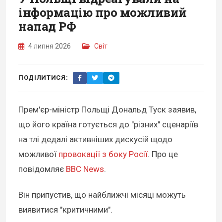
інформацію про можливий
напад РФ
4 липня 2026
Світ
ПОДІЛИТИСЯ:
Прем'єр-міністр Польщі Дональд Туск заявив,
що його країна готується до "різних" сценаріїв
на тлі дедалі активніших дискусій щодо
можливої
провокації з боку Росії
. Про це
повідомляє
BBC News
.
Він припустив, що найближчі місяці можуть
виявитися "критичними".