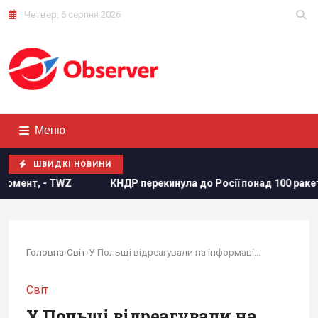
Четвер, 6 серпня 2026
Меню
ШВИДКІ НОВИНИ
КНДР перекинула до Росії понад 100 ракет: в ISW пояснил
Головна
›
Світ
›
У Польщі відреагували на інформацію про...
Світ
У Польщі відреагували на