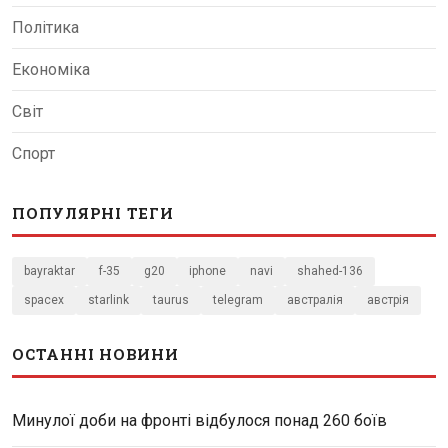
Політика
Економіка
Світ
Спорт
ПОПУЛЯРНІ ТЕГИ
bayraktar
f-35
g20
iphone
navi
shahed-136
spacex
starlink
taurus
telegram
австралія
австрія
ОСТАННІ НОВИНИ
Минулої доби на фронті відбулося понад 260 боїв