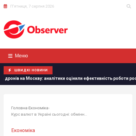
П'ятниця, 7 серпня 2026
Меню
ШВИДКІ НОВИНИ
ву: аналітики оцінили ефективність роботи російської ППО
Головна
›
Економіка
›
Курс валют в Україні сьогодні: обмінники та...
Економіка