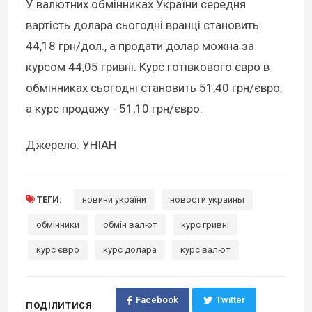
У валютних обмінниках України середня
вартість долара сьогодні вранці становить
44,18 грн/дол., а продати долар можна за
курсом 44,05 гривні. Курс готівкового євро в
обмінниках сьогодні становить 51,40 грн/євро,
а курс продажу - 51,10 грн/євро.
Джерело: УНІАН
ТЕГИ:
новини україни
новости украины
обмінники
обмін валют
курс гривні
курс євро
курс долара
курс валют
Facebook
Twitter
ПОДІЛИТИСЯ