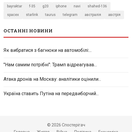
bayraktar
f-35
g20
iphone
navi
shahed-136
spacex
starlink
taurus
telegram
австралія
австрія
ОСТАННІ НОВИНИ
Як вибратися з багнюки на автомобілі:...
"Нам самим потрібні": Трамп відреагував...
Атака дронів на Москву: аналітики оцінили...
Україна ставить Путіна на передвиборчий...
© 2026 Спостерігач
Головна
Життя
Війна
Політика
Економіка