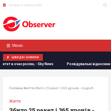
Четвер, 6 серпня 2026
Меню
ШВИДКІ НОВИНИ
Sky News
Розвідувальні відносини між США та Україною зн
Головна
›
Життя
›
Збито 25 ракет і 365 дронів - подробиці...
Життя
Збито 25 ракет і 365 дронів -