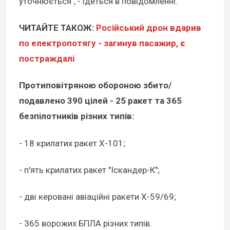
уточнюється", - ідеться в повідомленні.
ЧИТАЙТЕ ТАКОЖ:
Російський дрон вдарив
по електропотягу - загинув пасажир, є
постраждалі
Протиповітряною обороною збито/
подавлено 390 цілей - 25 ракет та 365
безпілотників різних типів:
- 18 крилатих ракет Х-101;
- п'ять крилатих ракет "Іскандер-К";
- дві керовані авіаційні ракети Х-59/69;
- 365 ворожих БПЛА різних типів.