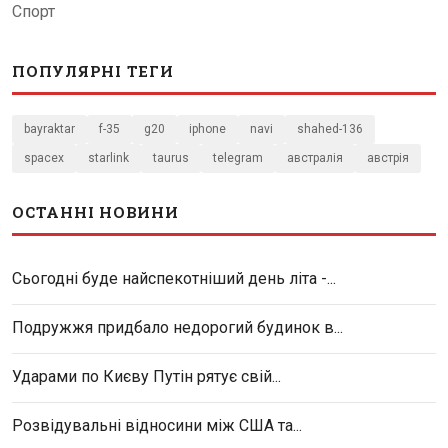
Спорт
ПОПУЛЯРНІ ТЕГИ
bayraktar
f-35
g20
iphone
navi
shahed-136
spacex
starlink
taurus
telegram
австралія
австрія
ОСТАННІ НОВИНИ
Сьогодні буде найспекотніший день літа -...
Подружжя придбало недорогий будинок в...
Ударами по Києву Путін рятує свій...
Розвідувальні відносини між США та...