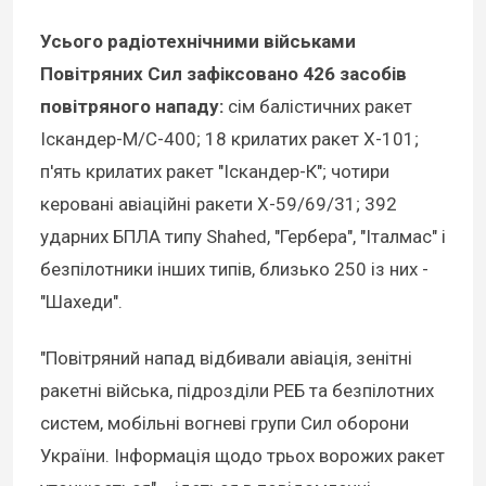
Усього радіотехнічними військами
Повітряних Сил зафіксовано 426 засобів
повітряного нападу:
сім балістичних ракет
Іскандер-М/С-400; 18 крилатих ракет Х-101;
п'ять крилатих ракет "Іскандер-К"; чотири
керовані авіаційні ракети Х-59/69/31; 392
ударних БПЛА типу Shahed, "Гербера", "Італмас" і
безпілотники інших типів, близько 250 із них -
"Шахеди".
"Повітряний напад відбивали авіація, зенітні
ракетні війська, підрозділи РЕБ та безпілотних
систем, мобільні вогневі групи Сил оборони
України. Інформація щодо трьох ворожих ракет