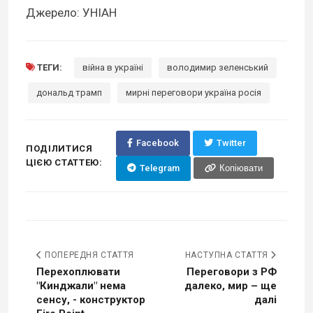
Джерело: УНІАН
ТЕГИ:
війна в україні
володимир зеленський
дональд трамп
мирні переговори україна росія
Facebook
Twitter
ПОДІЛИТИСЯ
ЦІЄЮ СТАТТЕЮ:
Telegram
Копіювати
ПОПЕРЕДНЯ СТАТТЯ
НАСТУПНА СТАТТЯ
Перехоплювати
Переговори з РФ
"Кинджали" нема
далеко, мир – ще
сенсу, - конструктор
далі