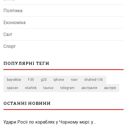
Політика
Економіка
Світ
Спорт
ПОПУЛЯРНІ ТЕГИ
bayraktar
f-35
g20
iphone
navi
shahed-136
spacex
starlink
taurus
telegram
австралія
австрія
ОСТАННІ НОВИНИ
Удари Росії по кораблях у Чорному морі: у...