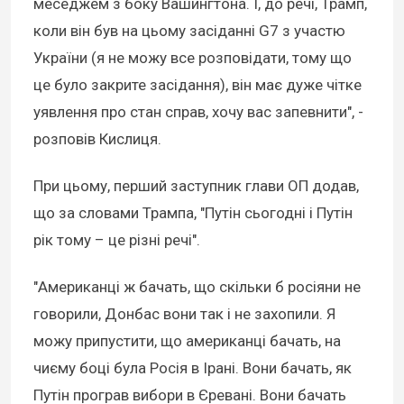
меседжем з боку Вашингтона. І, до речі, Трамп,
коли він був на цьому засіданні G7 з участю
України (я не можу все розповідати, тому що
це було закрите засідання), він має дуже чітке
уявлення про стан справ, хочу вас запевнити", -
розповів Кислиця.
При цьому, перший заступник глави ОП додав,
що за словами Трампа, "Путін сьогодні і Путін
рік тому – це різні речі".
"Американці ж бачать, що скільки б росіяни не
говорили, Донбас вони так і не захопили. Я
можу припустити, що американці бачать, на
чиєму боці була Росія в Ірані. Вони бачать, як
Путін програв вибори в Єревані. Вони бачать