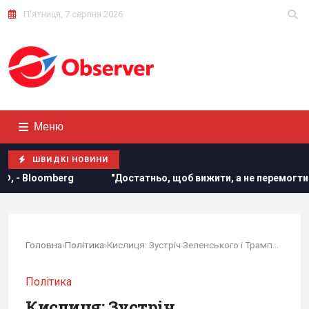
П'ятниця, 7 серпня 2026
Меню
ШВИДКІ НОВИНИ
атньо, щоб вижити, а не перемогти": ексчиновниця НАТО про над
Головна
›
Політика
›
Кислиця: Зустріч Зеленського і Трампа -...
Політика
Кислиця: Зустріч