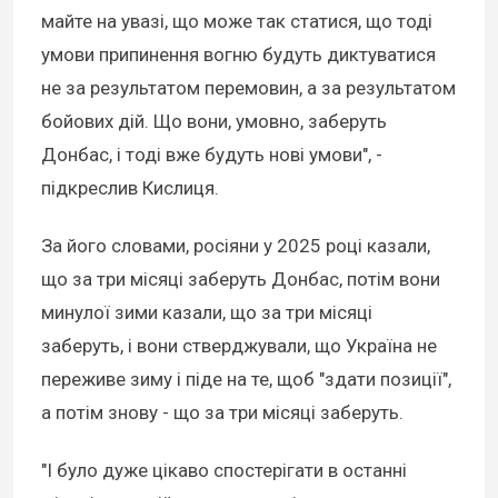
майте на увазі, що може так статися, що тоді
умови припинення вогню будуть диктуватися
не за результатом перемовин, а за результатом
бойових дій. Що вони, умовно, заберуть
Донбас, і тоді вже будуть нові умови", -
підкреслив Кислиця.
За його словами, росіяни у 2025 році казали,
що за три місяці заберуть Донбас, потім вони
минулої зими казали, що за три місяці
заберуть, і вони стверджували, що Україна не
переживе зиму і піде на те, щоб "здати позиції",
а потім знову - що за три місяці заберуть.
"І було дуже цікаво спостерігати в останні