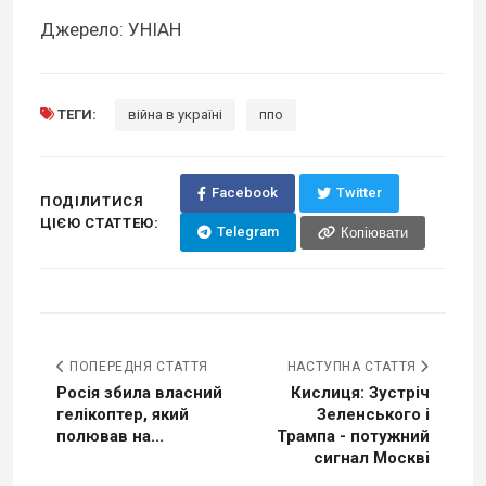
Джерело: УНІАН
ТЕГИ:
війна в україні
ппо
Facebook
Twitter
ПОДІЛИТИСЯ
ЦІЄЮ СТАТТЕЮ:
Telegram
Копіювати
ПОПЕРЕДНЯ СТАТТЯ
НАСТУПНА СТАТТЯ
Росія збила власний
Кислиця: Зустріч
гелікоптер, який
Зеленського і
полював на...
Трампа - потужний
сигнал Москві