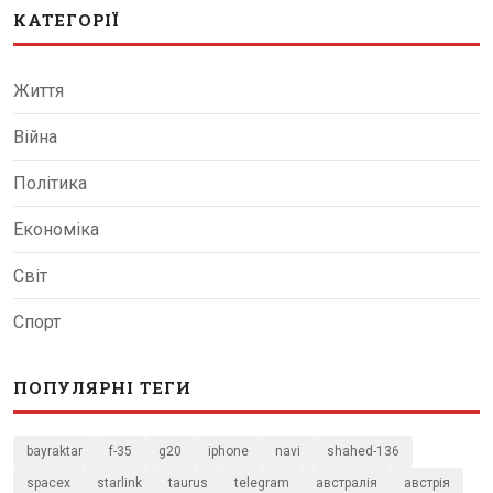
КАТЕГОРІЇ
Життя
Війна
Політика
Економіка
Світ
Спорт
ПОПУЛЯРНІ ТЕГИ
bayraktar
f-35
g20
iphone
navi
shahed-136
spacex
starlink
taurus
telegram
австралія
австрія