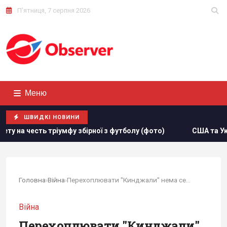
П'ятниця, 7 серпня 2026
Меню
ШВИДКІ НОВИНИ
утболу (фото)
США та Україна спільно працюють над онов
Головна
›
Війна
›
Перехоплювати "Кинджали" нема сенсу, -...
Війна
Перехоплювати "Кинджали"