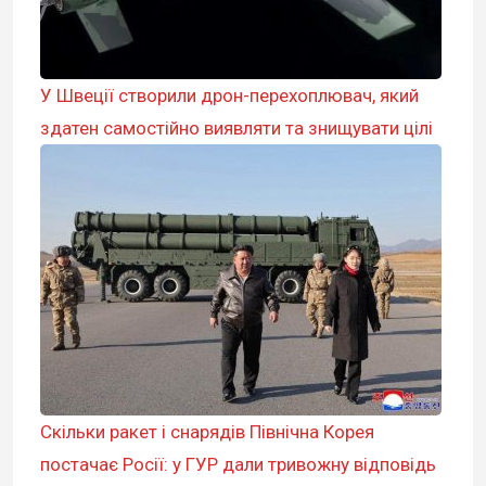
У Швеції створили дрон-перехоплювач, який
здатен самостійно виявляти та знищувати цілі
Скільки ракет і снарядів Північна Корея
постачає Росії: у ГУР дали тривожну відповідь