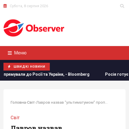
Субота, 8 серпня 2026
Меню
ШВИДКІ НОВИНИ
 Bloomberg
Росія готує потужний удар по енергетиці Києва
Головна
›
Світ
›
Лавров назвав "ультиматумом" пропозиції Європи...
Світ
Лавров назвав