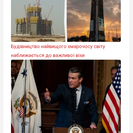
Будівництво найвищого хмарочосу світу
наближається до важливої ​​віхи