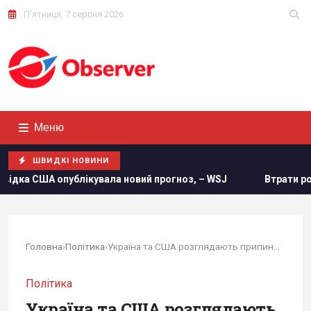
П'ятниця, 7 серпня 2026
Меню
ШВИДКІ НОВИНИ
опублікувала новий прогноз, – WSJ
Втрати росіян в Украї
Головна
›
Політика
›
Україна та США розглядають припинення вогню по...
Політика
Україна та США розглядають