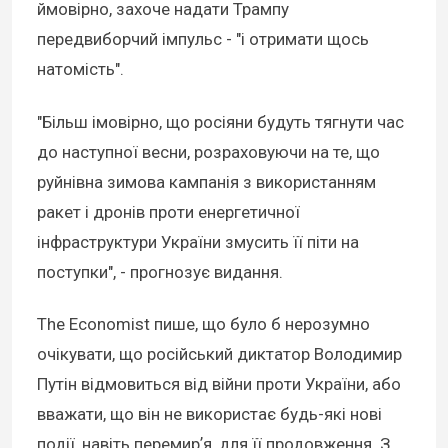
ймовірно, захоче надати Трампу
передвиборчий імпульс - "і отримати щось
натомість".
"Більш імовірно, що росіяни будуть тягнути час
до наступної весни, розраховуючи на те, що
руйнівна зимова кампанія з використанням
ракет і дронів проти енергетичної
інфраструктури України змусить її піти на
поступки", - прогнозує видання.
The Economist пише, що було б нерозумно
очікувати, що російський диктатор Володимир
Путін відмовиться від війни проти України, або
вважати, що він не використає будь-які нові
події, навіть перемирʼя, для її продовження. З