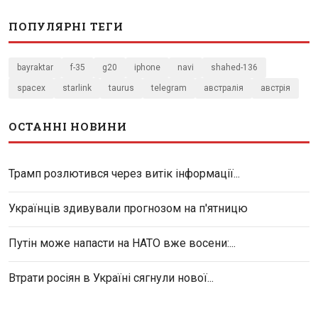
ПОПУЛЯРНІ ТЕГИ
bayraktar
f-35
g20
iphone
navi
shahed-136
spacex
starlink
taurus
telegram
австралія
австрія
ОСТАННІ НОВИНИ
Трамп розлютився через витік інформації...
Українців здивували прогнозом на п'ятницю
Путін може напасти на НАТО вже восени:...
Втрати росіян в Україні сягнули нової...