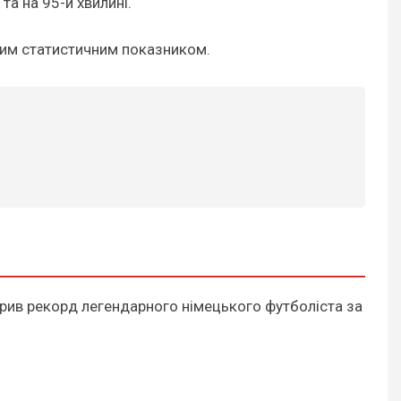
та на 95-й хвилині.
аким статистичним показником.
орив рекорд легендарного німецького футболіста за