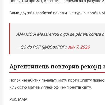
Попри той промах, Аргентина перемогла з рахунком 2
Саме другий незабитий пенальті на турнірі зробив М
AMAMOS! Messi errou o gol de pênalti contra o 
— QG do POP (@QGdoPOP)
July 7, 2026
Аргентинець повторив рекорд 
Попри незабитий пенальті, матч проти Єгипту прині
кількістю матчів у плей-оф чемпіонатів світу.
РЕКЛАМА