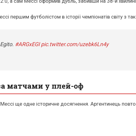
:0, а сам Мессі оформив дубль, забивши на 38-й хвилині 
ессі першим футболістом в історії чемпіонатів світу з т
Egito.
#ARGxEGI
pic.twitter.com/uzebk6Ln4y
за матчами у плей-оф
с Мессі ще одне історичне досягнення. Аргентинець повт