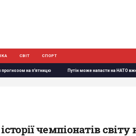
ІКА
СВІТ
СПОРТ
тницю
Путін може напасти на НАТО вже восени: розвідка
історії чемпіонатів світу 