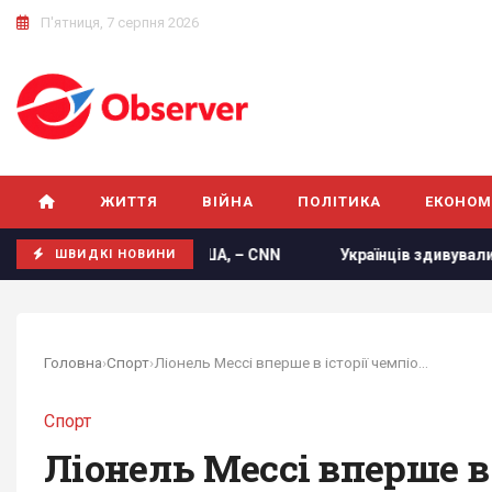
П'ятниця, 7 серпня 2026
ЖИТТЯ
ВІЙНА
ПОЛІТИКА
ЕКОНОМ
брої у США, – CNN
Українців здивували прогнозом на п'я
ШВИДКІ НОВИНИ
Головна
›
Спорт
›
Ліонель Мессі вперше в історії чемпіонатів...
Спорт
Ліонель Мессі вперше в 