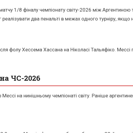
матчу 1/8 фіналу чемпіонату світу-2026 між Аргентиною т
г реалізувати два пенальті в межах одного турніру, якщо н
після фолу Хессема Хассана на Ніколасі Тальяфіко. Мессі 
 на ЧС-2026
ессі на нинішньому чемпіонаті світу. Раніше аргентинець