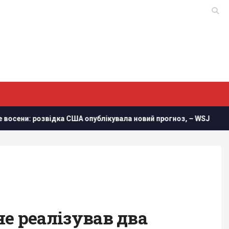
 США опублікувала новий прогноз, – WSJ
Втрати росіян в 
не реалізував два