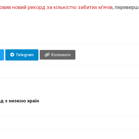
овив новий рекорд за кількістю забитих м'ячів
, перевер
Telegram
Копіювати
д з низкою країн