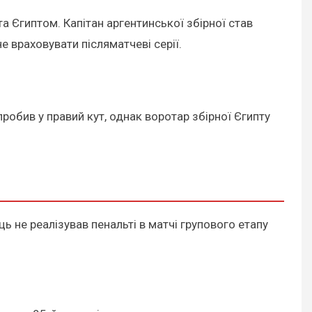
а Єгиптом. Капітан аргентинської збірної став
е враховувати післяматчеві серії.
пробив у правий кут, однак воротар збірної Єгипту
 не реалізував пенальті в матчі групового етапу