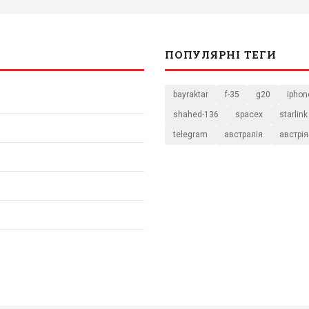
ПОПУЛЯРНІ ТЕГИ
bayraktar
f-35
g20
iphon
shahed-136
spacex
starlink
telegram
австралія
австрія