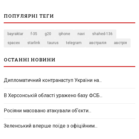
ПОПУЛЯРНІ ТЕГИ
bayraktar
f-35
g20
iphone
navi
shahed-136
spacex
starlink
taurus
telegram
австралія
австрія
ОСТАННІ НОВИНИ
Дипломатичний контранаступ України на...
В Херсонській області уражено базу ФСБ...
Росіяни масовано атакували обʼєкти...
Зеленський вперше поїде з офіційним...