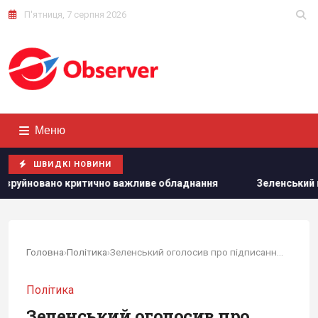
П'ятниця, 7 серпня 2026
Меню
ШВИДКІ НОВИНИ
жливе обладнання
Зеленський вперше поїде з офіційним ві
Головна
›
Політика
›
Зеленський оголосив про підписання оборонних...
Політика
Зеленський оголосив про