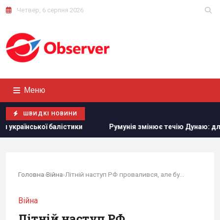
Четвер, 6 серпня 2026
Меню
ШВИДКІ НОВИНИ
стики
Румунія змінює течію Дунаю: для чого вона це роб
Головна
›
Війна
›
Літній наступ РФ провалився, але будуть ще...
Війна
Літній наступ РФ