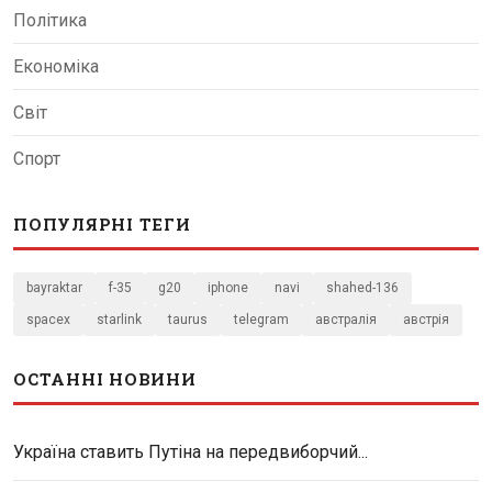
Політика
Економіка
Світ
Спорт
ПОПУЛЯРНІ ТЕГИ
bayraktar
f-35
g20
iphone
navi
shahed-136
spacex
starlink
taurus
telegram
австралія
австрія
ОСТАННІ НОВИНИ
Україна ставить Путіна на передвиборчий...