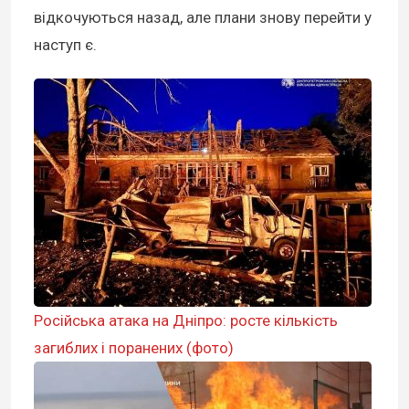
відкочуються назад, але плани знову перейти у
наступ є.
Російська атака на Дніпро: росте кількість
загиблих і поранених (фото)