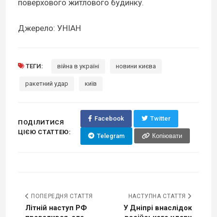
поверхового житлового будинку.
Джерело: УНІАН
ТЕГИ:
війна в україні
новини києва
ракетний удар
київ
Facebook
Twitter
ПОДІЛИТИСЯ
ЦІЄЮ СТАТТЕЮ:
Telegram
Копіювати
ПОПЕРЕДНЯ СТАТТЯ
НАСТУПНА СТАТТЯ
Літній наступ РФ
У Дніпрі внаслідок