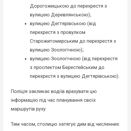
Дорогожицькою до перехрестя з
вулицею Деревлянською);
вулицею Дегтярівською (від
перехрестя з провулком
Старожитомирським до перехрестя з
вулицею Зоологічною);
вулицею Зоологічною (від перехрестя
з проспектом Берестейським до
перехрестя з вулицею Дегтярівською).
Поліція закликає водіїв врахувати цю
інформацію під час планування своїх
маршрутів руху.
Тим часом, столицю затягує дим від численних