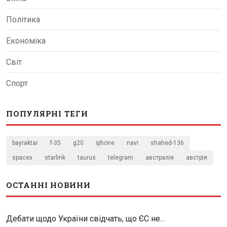
Політика
Економіка
Світ
Спорт
ПОПУЛЯРНІ ТЕГИ
bayraktar
f-35
g20
iphone
navi
shahed-136
spacex
starlink
taurus
telegram
австралія
австрія
ОСТАННІ НОВИНИ
Дебати щодо України свідчать, що ЄС не...