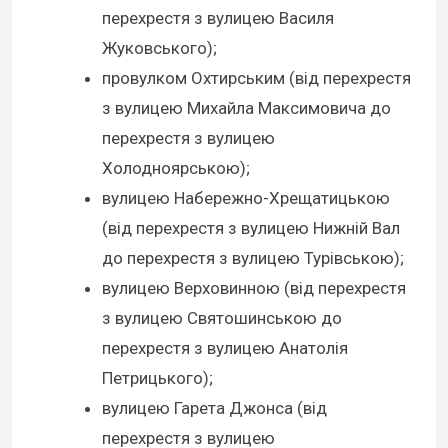
перехрестя з вулицею Василя
Жуковського);
провулком Охтирським (від перехрестя
з вулицею Михайла Максимовича до
перехрестя з вулицею
Холодноярською);
вулицею Набережно-Хрещатицькою
(від перехрестя з вулицею Нижній Вал
до перехрестя з вулицею Турівською);
вулицею Верховинною (від перехрестя
з вулицею Святошинською до
перехрестя з вулицею Анатолія
Петрицького);
вулицею Гарета Джонса (від
перехрестя з вулицею