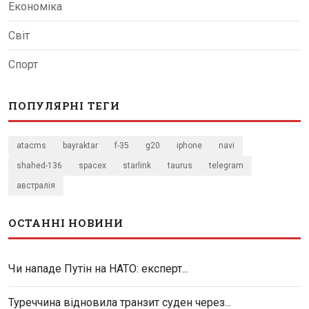
Економіка
Світ
Спорт
ПОПУЛЯРНІ ТЕГИ
atacms
bayraktar
f-35
g20
iphone
navi
shahed-136
spacex
starlink
taurus
telegram
австралія
ОСТАННІ НОВИНИ
Чи нападе Путін на НАТО: експерт...
Туреччина відновила транзит суден через...