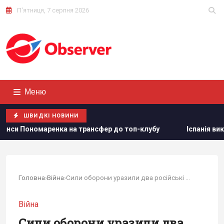
П'ятниця, 7 серпня 2026
Меню
ШВИДКІ НОВИНИ
нсфер до топ-клубу
Іспанія викарбувала пам'ятну срібну м
Головна
›
Війна
›
Сили оборони уразили два російські НПЗ і...
Війна
Сили оборони уразили два