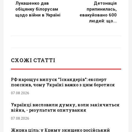
Лукашенко дав
Детонація
обіцянку білорусам
припинилась,
щодо війни в Україні
евакуйовано 600
людей: що...
СХОЖІ СТАТТІ
РФ нарощує випуск "Іскандерів": експерт
пояснив, чому Україні важко з цим боротися
07.08.2026
Українці висловили думку, коли закінчиться
війна, - результати опитування
07.08.2026
Жирна ціль: у Криму знищено російський