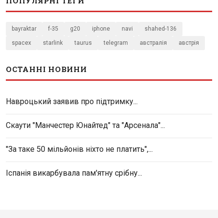
ПОПУЛЯРНІ ТЕГИ
bayraktar
f-35
g20
iphone
navi
shahed-136
spacex
starlink
taurus
telegram
австралія
австрія
ОСТАННІ НОВИНИ
Навроцький заявив про підтримку...
Скаути "Манчестер Юнайтед" та "Арсенала"...
"За таке 50 мільйонів ніхто не платить",...
Іспанія викарбувала пам'ятну срібну...