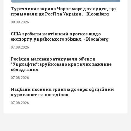
Туреччина закрила Чорне море для суден, що
прямували до Росії та України, - Bloomberg
08.08.2026
США зробили невтішний прогноз щодо
експорту українського збіжжя, - Bloomberg
07.08.2026
Росіяни масовано атакували обʼєкти
"Укрнафти": зруйновано критично важливе
обладнання
07.08.2026
Нацбанк посилив гривню до євро: офіційний
курс валют на понеділок
07.08.2026