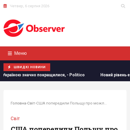
Четвер, 6 серпня 2026
Меню
ШВИДКІ НОВИНИ
я, - Politico
Новий рівень ескалації: The Guardian про в
Головна
›
Світ
›
США попередили Польщу про можливу збройну...
Світ
США попередили Польщу про