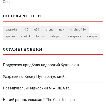
Спорт
ПОПУЛЯРНІ ТЕГИ
bayraktar
f-35
g20
iphone
navi
shahed-136
spacex
starlink
taurus
telegram
австралія
австрія
ОСТАННІ НОВИНИ
Подружжя придбало недорогий будинок в...
Ударами по Києву Путін рятує свій...
Розвідувальні відносини між США та...
Новий рівень ескалації: The Guardian про...