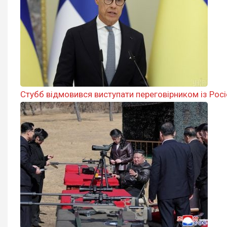
Стубб відмовився виступати переговірником із Росі