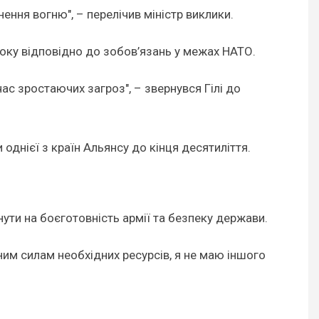
ення вогню", – перелічив міністр виклики.
року відповідно до зобов’язань у межах НАТО.
 час зростаючих загроз", – звернувся Гілі до
однієї з країн Альянсу до кінця десятиліття.
ути на боєготовність армії та безпеку держави.
им силам необхідних ресурсів, я не маю іншого