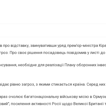
 про відставку, звинувативши уряд прем’єр-міністра Кір
гроз. Про своє рішення посадовець повідомив у листі д
ансування, необхідне для реалізації Плану оборонних інве
ає рівню загроз, з якими стикається країна. Серед них в
араз очолює багатонаціональну військову місію в Ормузьк
ий"; посилення активності Росії щодо Великої Британії та