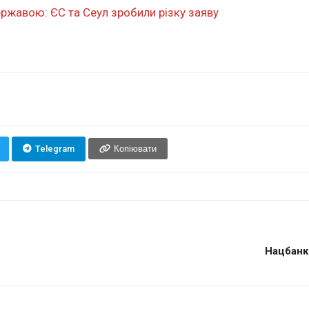
ержавою: ЄС та Сеул зробили різку заяву
Telegram
Копіювати
Нацбанк