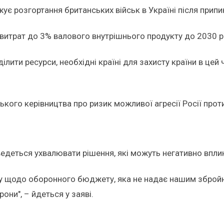
є розгортання британських військ в Україні після припин
 витрат до 3% валового внутрішнього продукту до 2030 
ділити ресурси, необхідні країні для захисту країни в цей
кого керівництва про ризик можливої агресії Росії проти 
едеться ухвалювати рішення, які можуть негативно вплин
у щодо оборонного бюджету, яка не надає нашим збройн
они", – йдеться у заяві.