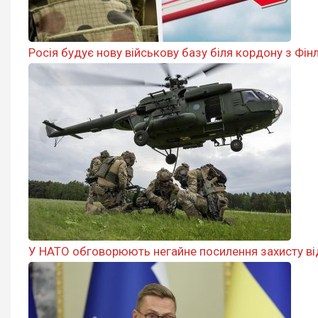
Росія будує нову військову базу біля кордону з Фінл
У НАТО обговорюють негайне посилення захисту від д