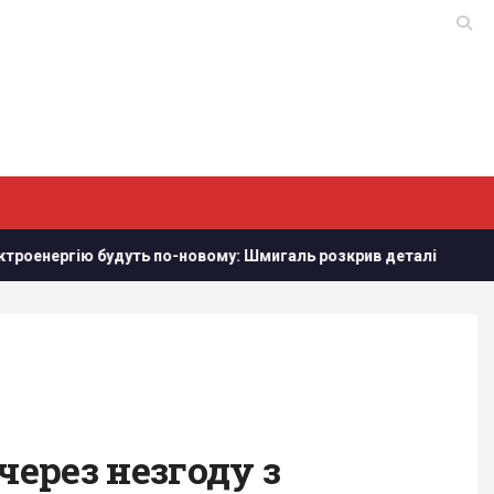
удуть по-новому: Шмигаль розкрив деталі
Захід проігнор
через незгоду з