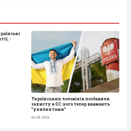
країнські
ії, -
Українських чоловіків позбавили
захисту в ЄС: кого тепер вважають
"ухилянтами"
06.08.2026