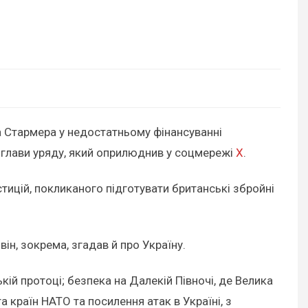
а Стармера у недостатньому фінансуванні
о глави уряду, який оприлюднив у соцмережі
X
.
стицій, покликаного підготувати британські збройні
ін, зокрема, згадав й про Україну.
ій протоці; безпека на Далекій Півночі, де Велика
 країн НАТО та посилення атак в Україні, з