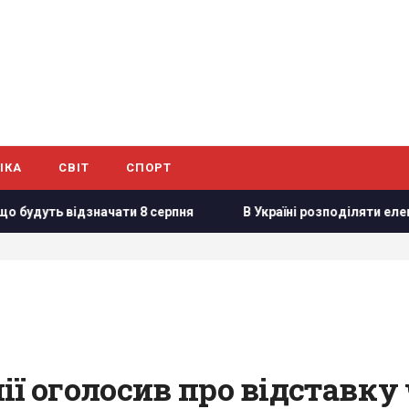
ІКА
СВІТ
СПОРТ
начати 8 серпня
В Україні розподіляти електроенергію б
ї оголосив про відставку 