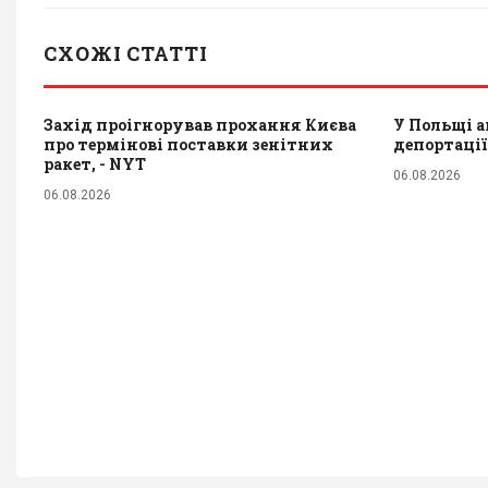
СХОЖІ СТАТТІ
Захід проігнорував прохання Києва
У Польщі а
про термінові поставки зенітних
депортації
ракет, - NYT
06.08.2026
06.08.2026