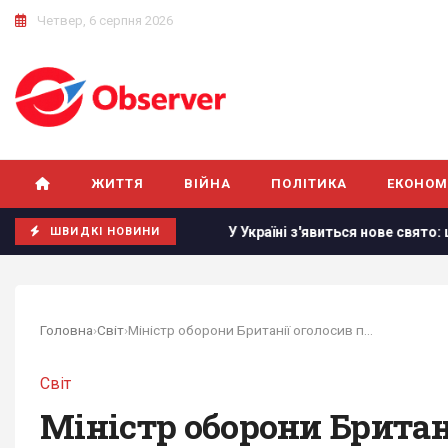
Четвер, 6 серпня 2026
ЖИТТЯ
ВІЙНА
ПОЛІТИКА
ЕКОНОМ
s Insider
У Україні з'явиться нове свято: що будуть відз
ШВИДКІ НОВИНИ
Головна
›
Світ
›
Міністр оборони Британії оголосив про...
Світ
Міністр оборони Британі