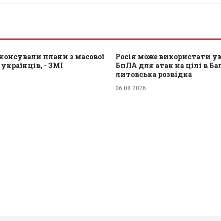
нонсували плани з масової
Росія може використати у
 українців, - ЗМІ
БпЛА для атак на цілі в Балт
литовська розвідка
06.08.2026