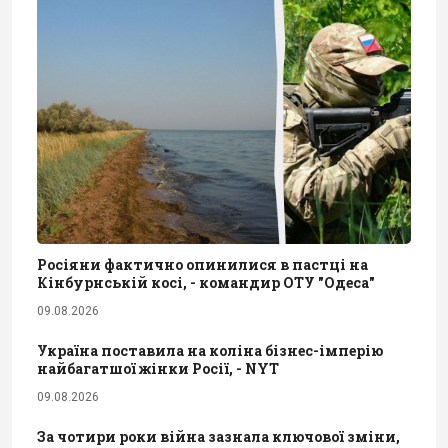
Росіяни фактично опинилися в пастці на
Кінбурнській косі, - командир ОТУ "Одеса"
09.08.2026
Україна поставила на коліна бізнес-імперію
найбагатшої жінки Росії, - NYT
09.08.2026
За чотири роки війна зазнала ключової зміни,