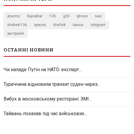
atacms
bayraktar
f-35
g20
iphone
navi
shahed-136
spacex
starlink
taurus
telegram
австралія
ОСТАННІ НОВИНИ
Чи нападе Путін на НАТО: експерт...
Туреччина відновила транзит суден через...
Вибух в московському ресторані: ЗМІ...
Тайвань показав під час військових...