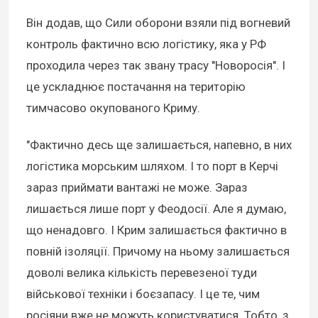
Він додав, що Сили оборони взяли під вогневий
контроль фактично всю логістику, яка у РФ
проходила через так звану трасу "Новоросія". І
це ускладнює постачання на територію
тимчасово окупованого Криму.
"Фактично десь ще залишається, напевно, в них
логістика морським шляхом. І то порт в Керчі
зараз приймати вантажі не може. Зараз
лишається лише порт у Феодосії. Але я думаю,
що ненадовго. І Крим залишається фактично в
повній ізоляції. Причому на ньому залишається
доволі велика кількість перевезеної туди
військової техніки і боєзапасу. І це те, чим
росіяни вже не можуть користуватися. Тобто, з