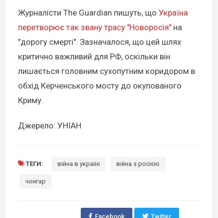
Журналісти The Guardian пишуть, що
Україна
перетворює так звану трасу "Новоросія"
на
"дорогу смерті". Зазначалося, що цей шлях
критично важливий для РФ, оскільки він
лишається головним сухопутним коридором в
обхід Керченського мосту до окупованого
Криму.
Джерело: УНІАН
ТЕГИ:
війна в україні
війна з росією
чонгар
Facebook
Twitter