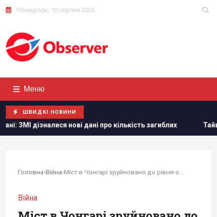
Понеділок, 10 серпня 2026
Меню
ШВИДКІ НОВИНИ
 нові дані про кількість загиблих
Тайвань показав під ча
Головна
›
Війна
›
Міст в Чонгарі зруйновано до рівня опор:...
Війна
Міст в Чонгарі зруйновано до