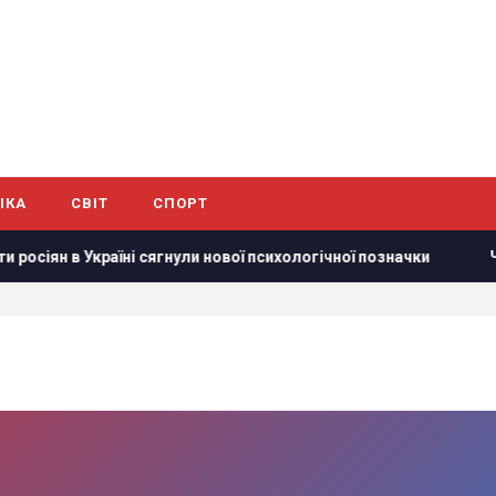
ІКА
СВІТ
СПОРТ
н в Україні сягнули нової психологічної позначки
Червнев