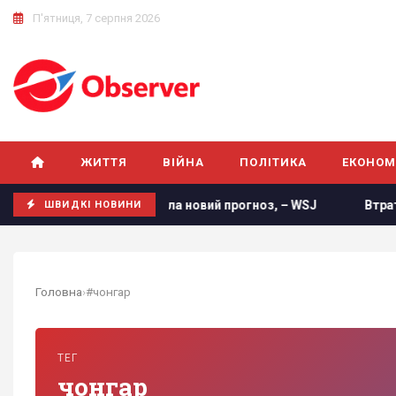
П'ятниця, 7 серпня 2026
ЖИТТЯ
ВІЙНА
ПОЛІТИКА
ЕКОНОМ
дка США опублікувала новий прогноз, – WSJ
Втрати росія
ШВИДКІ НОВИНИ
Головна
›
#чонгар
ТЕГ
чонгар