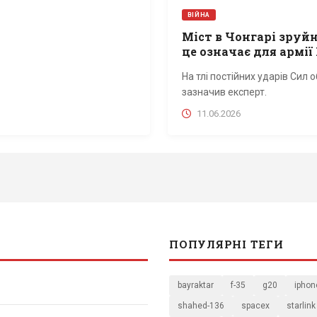
ВІЙНА
Міст в Чонгарі зруйн
це означає для армії
На тлі постійних ударів Сил
зазначив експерт.
11.06.2026
ПОПУЛЯРНІ ТЕГИ
bayraktar
f-35
g20
iphon
shahed-136
spacex
starlink