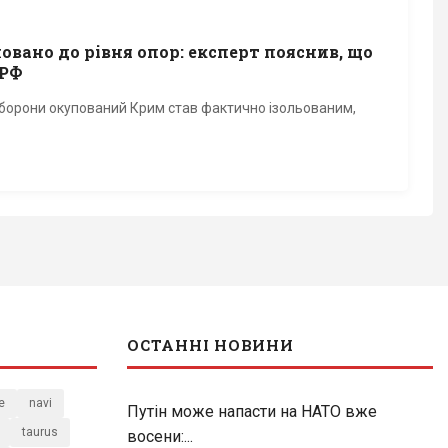
овано до рівня опор: експерт пояснив, що
 РФ
 оборони окупований Крим став фактично ізольованим,
ОСТАННІ НОВИНИ
e
navi
Путін може напасти на НАТО вже
taurus
восени:...