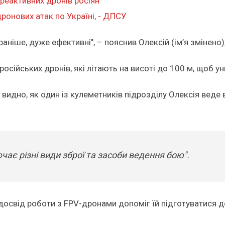
 реактивних дронів росіян
ронових атак по Україні, - ДПСУ
 і раніше, дуже ефективні", – пояснив Олексій (ім’я зміне
російських дронів, які літають на висоті до 100 м, щоб 
 видно, як один із кулеметників підрозділу Олексія веде
ає різні види зброї та засоби ведення бою".
й досвід роботи з FPV-дронами допоміг їй підготуватися