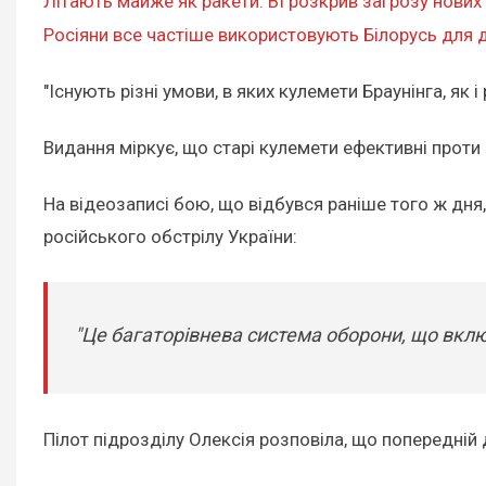
Літають майже як ракети: BI розкрив загрозу нових
Росіяни все частіше використовують Білорусь для д
"Існують різні умови, в яких кулемети Браунінга, як
Видання міркує, що старі кулемети ефективні проти 
На відеозаписі бою, що відбувся раніше того ж дня,
російського обстрілу України:
"Це багаторівнева система оборони, що включ
Пілот підрозділу Олексія розповіла, що попередні