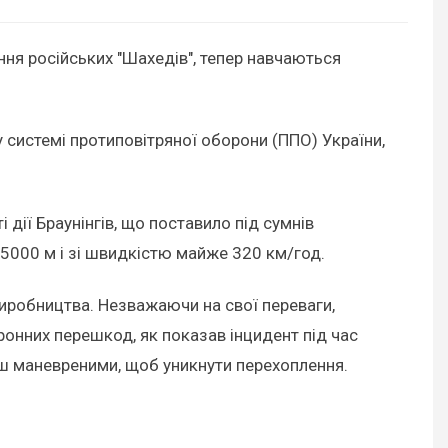
ення російських "Шахедів", тепер навчаються
 системі протиповітряної оборони (ППО) України,
дії Браунінгів, що поставило під сумнів
 5000 м і зі швидкістю майже 320 км/год.
виробництва. Незважаючи на свої переваги,
ронних перешкод, як показав інцидент під час
ьш маневреними, щоб уникнути перехоплення.