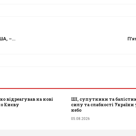
А, –...
П'я
ко відреагував на нові
ШІ, супутники та балістик
по Києву
силу та слабкості України 
небо
05.08.2026