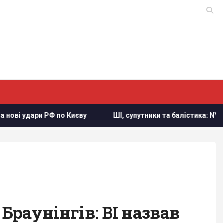
Ф по Києву
ШІ, супутники та балістика: NYT про силу та сла
Браунінгів: BI назвав