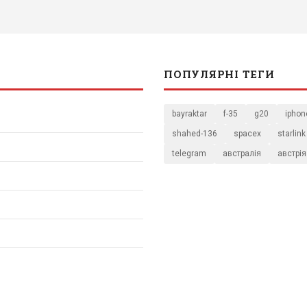
ПОПУЛЯРНІ ТЕГИ
bayraktar
f-35
g20
iphon
shahed-136
spacex
starlink
telegram
австралія
австрія