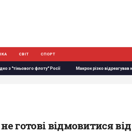
ІКА
СВІТ
СПОРТ
о флоту" Росії
Макрон різко відреагував на нові удари Р
не готові відмовитися від 