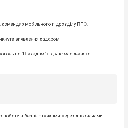
но), командир мобільного підрозділу ППО.
уникнути виявлення радаром.
 вогонь по "Шахедам" під час масованого
 до роботи з безпілотниками-перехоплювачами.