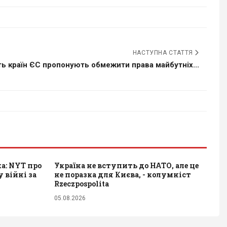
НАСТУПНА СТАТТЯ
ть країн ЄС пропонують обмежити права майбутніх...
а: NYT про
Україна не вступить до НАТО, але це
у війні за
не поразка для Києва, - колумніст
Rzeczpospolita
05.08.2026