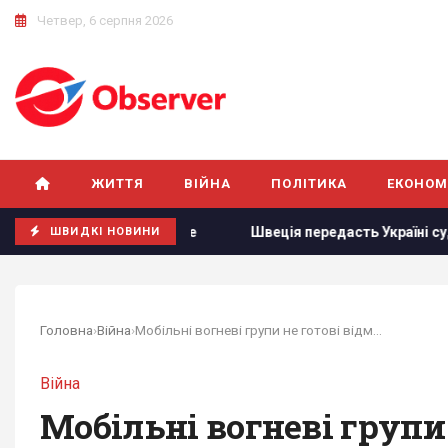
Четвер, 6 серпня 2026
ЖИТТЯ
ВІЙНА
ПОЛІТИКА
ЕКОНОМ
ого він прагне
Швеція передасть Україні судно з "тіньовог
ШВИДКІ НОВИНИ
Головна
›
Війна
›
Мобільні вогневі групи не готові відмовитися...
Війна
Мобільні вогневі групи 