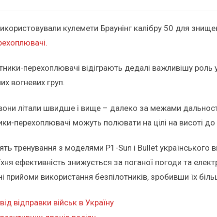
с використовували кулемети Браунінг калібру 50 для знищ
рехоплювачі.
отники-перехоплювачі відіграють дедалі важливішу роль у
их вогневих груп.
они літали швидше і вище – далеко за межами дальності 
ники-перехоплювачі можуть полювати на цілі на висоті до
ять тренування з моделями P1-Sun і Bullet українського 
їхня ефективність знижується за поганої погоди та елект
ні прийоми використання безпілотників, зробивши їх біл
ід відправки військ в Україну