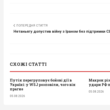
ПОПЕРЕДНЯ СТАТТЯ
Нетаньягу допустив війну з Іраном без підтримки СШ
СХОЖІ СТАТТІ
Путін перегруповує бойові дії в
Макрон різ
Україні: у WSJ розповіли, чого він
удари РФ 
прагне
05.08.2026
05.08.2026