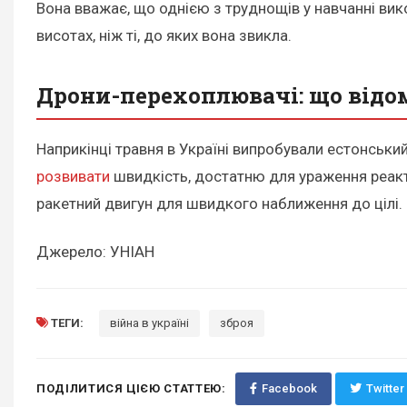
Вона вважає, що однією з труднощів у навчанні ви
висотах, ніж ті, до яких вона звикла.
Дрони-перехоплювачі: що відо
Наприкінці травня в Україні випробували естонськ
розвивати
швидкість, достатню для ураження реакти
ракетний двигун для швидкого наближення до цілі.
Джерело: УНІАН
ТЕГИ:
війна в україні
зброя
ПОДІЛИТИСЯ ЦІЄЮ СТАТТЕЮ:
Facebook
Twitter