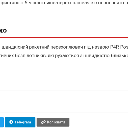
користанню безпілотників-перехоплювачів є освоєння ке
мо
ий швидкісний ракетний перехоплювач під назвою P4P. Ро
вних безпілотників, які рухаються зі швидкістю близьк
Telegram
Копіювати