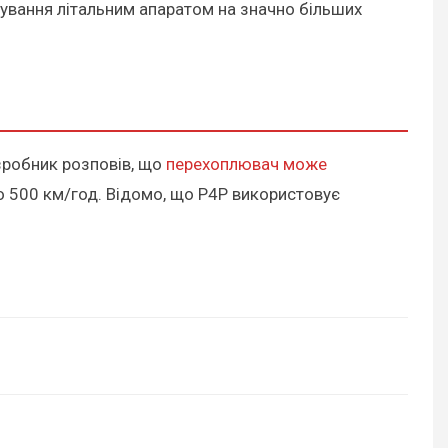
рування літальним апаратом на значно більших
зробник розповів, що
перехоплювач може
о 500 км/год. Відомо, що P4P використовує