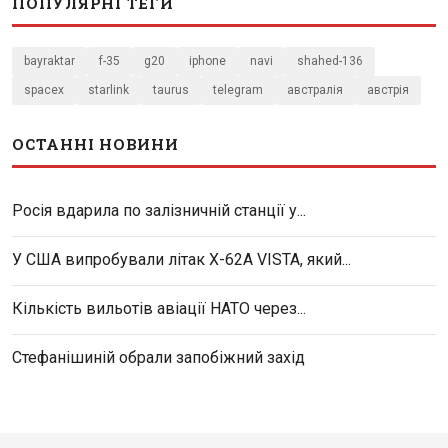
ПОПУЛЯРНІ ТЕГИ
bayraktar
f-35
g20
iphone
navi
shahed-136
spacex
starlink
taurus
telegram
австралія
австрія
ОСТАННІ НОВИНИ
Росія вдарила по залізничній станції у...
У США випробували літак X-62A VISTA, який...
Кількість вильотів авіації НАТО через...
Стефанішиній обрали запобіжний захід