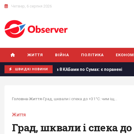
Четвер, 6 серпня 2026
ЖИТТЯ
ВІЙНА
ПОЛІТИКА
ЕКОНОМ
рила 8 КАБами по Сумах: є поранені
Погана новина для Ук
ШВИДКІ НОВИНИ
Головна
›
Життя
›
Град, шквали і спека до +31°С: чим іще погода...
Життя
Град, шквали і спека до