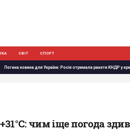
ІКА
СВІТ
СПОРТ
раїни: Росія отримала ракети КНДР у критичний момент, - TWZ
 +31°С: чим іще погода зди