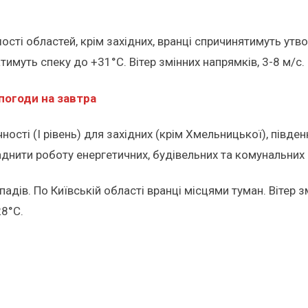
шості областей, крім західних, вранці спричинятимуть ут
тимуть спеку до +31°С. Вітер змінних напрямків, 3-8 м/с.
погоди на завтра
сті (I рівень) для західних (крім Хмельницької), півден
днити роботу енергетичних, будівельних та комунальних 
опадів. По Київській області вранці місцями туман. Вітер 
28°С.