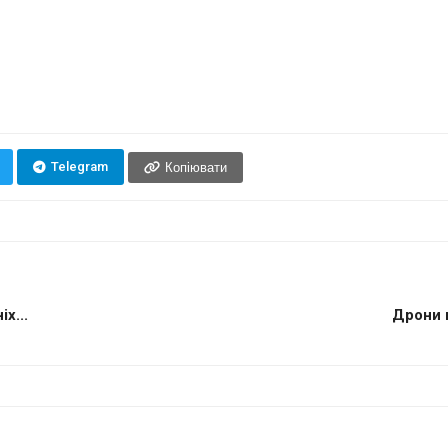
Telegram
Копіювати
х...
Дрони 