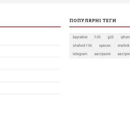
ПОПУЛЯРНІ ТЕГИ
bayraktar
f-35
g20
iphon
shahed-136
spacex
starlink
telegram
австралія
австрія