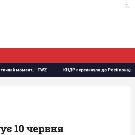
КНДР перекинула до Росії понад 100 ракет: в ISW пояснили
вує 10 червня