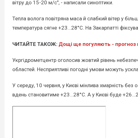
вітру до 15-20 м/с", - написали синоптики.
Тепла волога повітряна маса й слабкий вітер у біль
температура сягне +23...28°С. На Закарпатті фіксува
ЧИТАЙТЕ ТАКОЖ:
Дощі ще погуляють - прогноз 
Укргідрометцентр оголосив жовтий рівень небезпечно
областей. Несприятливі погодні умови можуть ускла
У середу, 10 червня, у Києві мінлива хмарність без 
вдень становитиме +23...28°С. А у Києві буде +26...