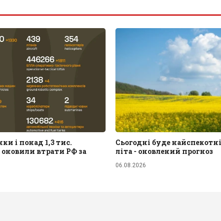
ки і понад 1,3 тис.
Сьогодні буде найспекотн
 оновили втрати РФ за
літа - оновлений прогноз
06.08.2026