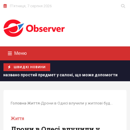
П'ятниця, 7 серпня 2026
Меню
ШВИДКІ НОВИНИ
ет у салоні, що може допомогти
"Нам самим потрібні": Т
Головна
›
Життя
›
Дрони в Одесі влучили у житлові будинки: є постраждала5
Життя
Дрони в Одесі влучили у