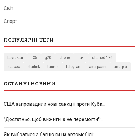
Світ
Спорт
ПОПУЛЯРНІ ТЕГИ
bayraktar
f-35
g20
iphone
navi
shahed-136
spacex
starlink
taurus
telegram
австралія
австрія
ОСТАННІ НОВИНИ
США запровадили нові санкції проти Куби...
"Достатньо, щоб вижити, а не перемогти":...
Як вибратися з багнюки на автомобілі:...