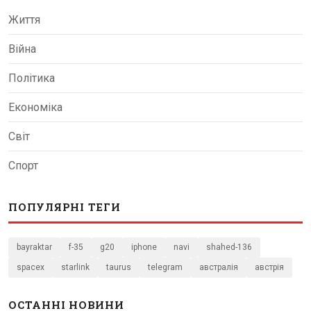
Життя
Війна
Політика
Економіка
Світ
Спорт
ПОПУЛЯРНІ ТЕГИ
bayraktar
f-35
g20
iphone
navi
shahed-136
spacex
starlink
taurus
telegram
австралія
австрія
ОСТАННІ НОВИНИ