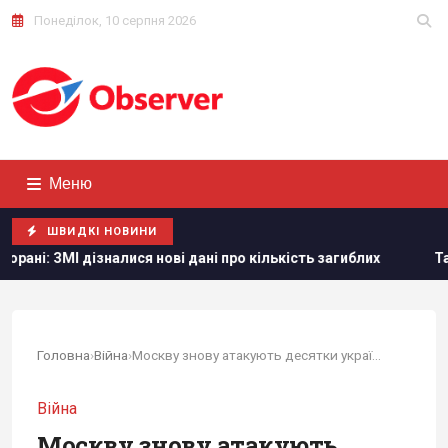
Понеділок, 10 серпня 2026
Меню
ШВИДКІ НОВИНИ
алися нові дані про кількість загиблих
Тайвань показав п
Головна
›
Війна
›
Москву знову атакують десятки українських...
Війна
Москву знову атакують