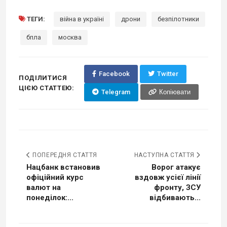
ТЕГИ:
війна в україні
дрони
безпілотники
бпла
москва
Facebook
Twitter
ПОДІЛИТИСЯ
ЦІЄЮ СТАТТЕЮ:
Telegram
Копіювати
ПОПЕРЕДНЯ СТАТТЯ
НАСТУПНА СТАТТЯ
Нацбанк встановив
Ворог атакує
офіційний курс
вздовж усієї лінії
валют на
фронту, ЗСУ
понеділок:...
відбивають...