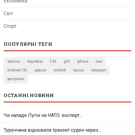
Економіка
Світ
Спорт
ПОПУЛЯРНІ ТЕГИ
atacms
bayraktar
f-35
g20
iphone
navi
shahed-136
spacex
starlink
taurus
telegram
австралія
ОСТАННІ НОВИНИ
Чи нападе Путін на НАТО: експерт...
Туреччина відновила транзит суден через...