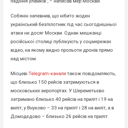
падіння уламків", – написав мер Москви.
Собянін запевнив, що нібито жоден
український безпілотник під час сьогоднішньої
атаки не досяг Москви. Однак мешканці
російської столиці публікують у соцмережах
відео, на якому видно прольоти дронів прямо
над містом.
Місцеві
Telegram-канали
також повідомляють,
що близько 150 рейсів затримуються в
московських аеропортах. У Шереметьєво
затримано близько 40 рейсів на приліт і 19 на
виліт, у Внуково – 33 на приліт і 28 на виліт, а в
Домодєдово – близько 26 рейсів на приліт.