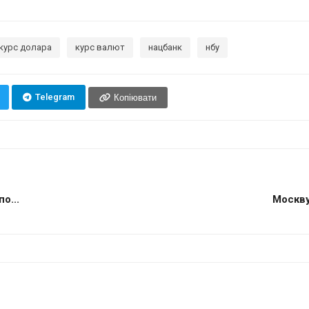
курс долара
курс валют
нацбанк
нбу
Telegram
Копіювати
о...
Москву