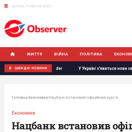
Четвер, 6 серпня 2026
ЖИТТЯ
ВІЙНА
ПОЛІТИКА
ЕКОНОМ
ям, - Business Insider
У Україні з'явиться нове свято: 
ШВИДКІ НОВИНИ
Головна
›
Економіка
›
Нацбанк встановив офіційний курс валют на...
Економіка
Нацбанк встановив офіц