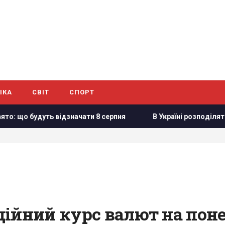
ІКА
СВІТ
СПОРТ
що будуть відзначати 8 серпня
В Україні розподіляти елек
ійний курс валют на поне