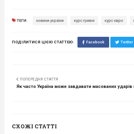
ТЕГИ:
новини україни
курс гривні
курс євро
ПОДІЛИТИСЯ ЦІЄЮ СТАТТЕЮ:
Facebook
Twitter
ПОПЕРЕДНЯ СТАТТЯ
Як часто Україна може завдавати масованих ударів п
СХОЖІ СТАТТІ