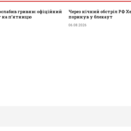
ослабив гривню: офіційний
Через нічний обстріл РФ Х
т на п’ятницю
поринув у блекаут
06.08.2026