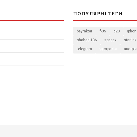
ПОПУЛЯРНІ ТЕГИ
bayraktar
f-35
g20
iphon
shahed-136
spacex
starlink
telegram
австралія
австрія