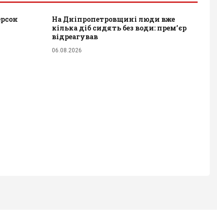
ерсон
На Дніпропетровщині люди вже
кілька діб сидять без води: прем’єр
відреагував
06.08.2026