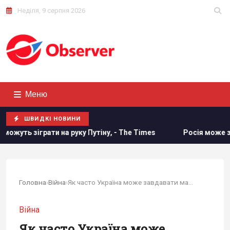
Неділя, 9 серпня 2026
Меню
ШВИДКІ НОВИНИ
руку Путіну, - The Times
Росія може застосувати ядерну з
Головна
›
Війна
›
Як часто Україна може завдавати масованих...
Війна
Як часто Україна може