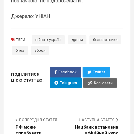
позначкою "не подорожувати".
Джерело: УНІАН
ТЕГИ:
війна в україні
дрони
безпілотники
бпла
зброя
Facebook
Twitter
ПОДІЛИТИСЯ
ЦІЄЮ СТАТТЕЮ:
Telegram
Копіювати
ПОПЕРЕДНЯ СТАТТЯ
НАСТУПНА СТАТТЯ
РФ може
Нацбанк встановив
спробувати
офіційний курс