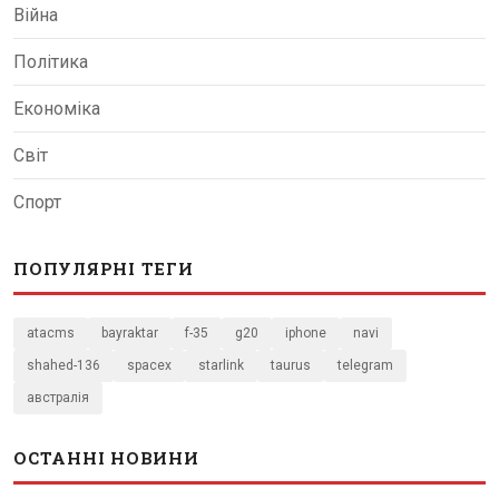
Війна
Політика
Економіка
Світ
Спорт
ПОПУЛЯРНІ ТЕГИ
atacms
bayraktar
f-35
g20
iphone
navi
shahed-136
spacex
starlink
taurus
telegram
австралія
ОСТАННІ НОВИНИ