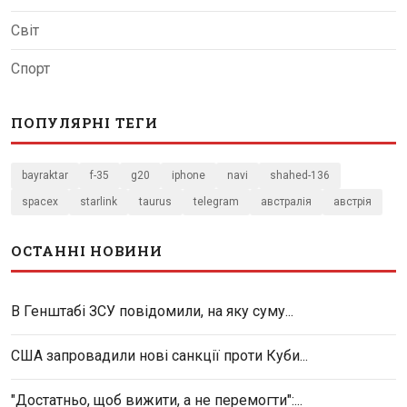
Світ
Спорт
ПОПУЛЯРНІ ТЕГИ
bayraktar
f-35
g20
iphone
navi
shahed-136
spacex
starlink
taurus
telegram
австралія
австрія
ОСТАННІ НОВИНИ
В Генштабі ЗСУ повідомили, на яку суму...
США запровадили нові санкції проти Куби...
"Достатньо, щоб вижити, а не перемогти":...