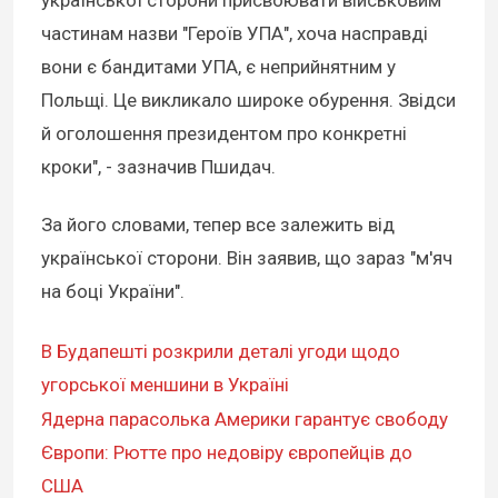
української сторони присвоювати військовим
частинам назви "Героїв УПА", хоча насправді
вони є бандитами УПА, є неприйнятним у
Польщі. Це викликало широке обурення. Звідси
й оголошення президентом про конкретні
кроки", - зазначив Пшидач.
За його словами, тепер все залежить від
української сторони. Він заявив, що зараз "м'яч
на боці України".
В Будапешті розкрили деталі угоди щодо
угорської меншини в Україні
Ядерна парасолька Америки гарантує свободу
Європи: Рютте про недовіру європейців до
США