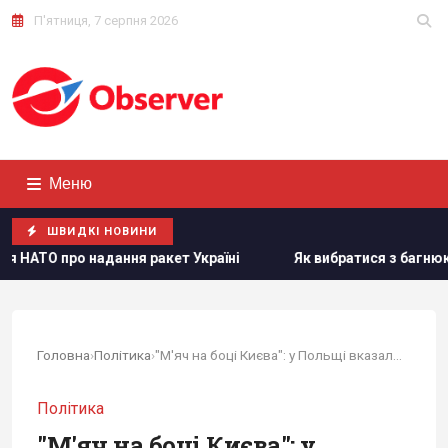
П'ятниця, 7 серпня 2026
Меню
ШВИДКІ НОВИНИ
 Україні
Як вибратися з багнюки на автомобілі: названо
Головна
›
Політика
›
"М'яч на боці Києва": у Польщі вказали, що має...
Політика
"М'яч на боці Києва": у