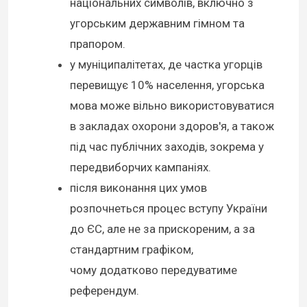
національних символів, включно з
угорським державним гімном та
прапором.
у муніципалітетах, де частка угорців
перевищує 10% населення, угорська
мова може вільно використовуватися
в закладах охорони здоров'я, а також
під час публічних заходів, зокрема у
передвиборчих кампаніях.
після виконання цих умов
розпочнеться процес вступу України
до ЄС, але не за прискореним, а за
стандартним графіком,
чому додатково передуватиме
референдум.