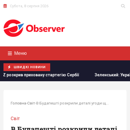
Субота, 8 серпня 2026
Меню
ШВИДКІ НОВИНИ
иховану стартегію Сербії
Зеленський: Українська оборон
Головна
›
Світ
›
В Будапешті розкрили деталі угоди щодо...
Світ
В Будапешті розкрили деталі