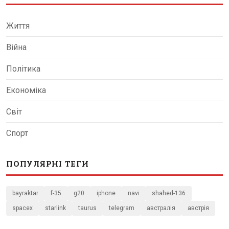
Життя
Війна
Політика
Економіка
Світ
Спорт
ПОПУЛЯРНІ ТЕГИ
bayraktar
f-35
g20
iphone
navi
shahed-136
spacex
starlink
taurus
telegram
австралія
австрія