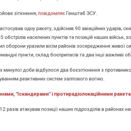
ойове зіткнення,
повідомляє
Генштаб ЗСУ.
стосував одну ракету, здійснив 90 авіаційних ударів, ск
 обстрілів населених пунктів та позицій наших військ, з
 Сил оборони уразили вісім районів зосередження живої сил
омандні пункти, склад боєприпасів та два інші важливі об
 минулої доби відбулося два боєзіткнення з противником
осуванням реактивних систем залпового вогню.
онами, "Іскандерами" і протирадіолокаційними ракет
разів атакував позиції наших підрозділів в районах насе