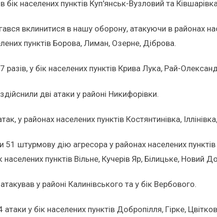
в бік населених пунктів Куп'янськ-Вузловий та Ківшарівка
ався вклинитися в нашу оборону, атакуючи в районах нас
елених пунктів Борова, Лиман, Озерне, Діброва.
азів, у бік населених пунктів Крива Лука, Рай-Олександр
дійснили дві атаки у районі Никифорівки.
к, у районах населених пунктів Костянтинівка, Іллінівка, 
51 штурмову дію агресора у районах населених пунктів 
населених пунктів Вільне, Кучерів Яр, Білицьке, Новий До
такував у районі Калинівського та у бік Вербового.
атаки у бік населених пунктів Добропілля, Гірке, Цвітков