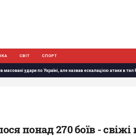
ІКА
СВІТ
СПОРТ
Україні, але назвав ескалацією атаки в тил Росії
На Сумщ
ося понад 270 боїв - свіжі