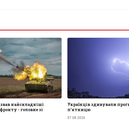
азвав найскладніші
Українців здивували прог
ронту - головне зі
п'ятницю
07.08.2026