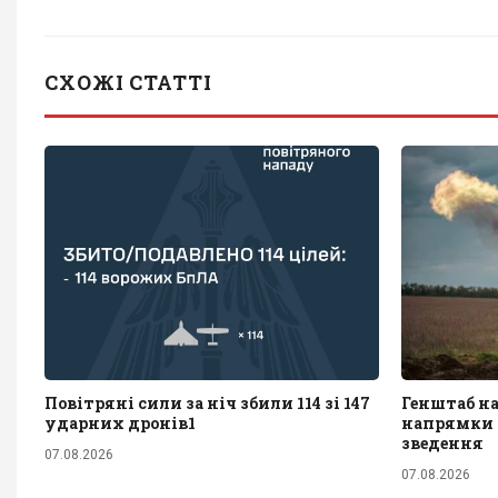
СХОЖІ СТАТТІ
Повітряні сили за ніч збили 114 зі 147
Генштаб н
ударних дронів1
напрямки ф
зведення
07.08.2026
07.08.2026