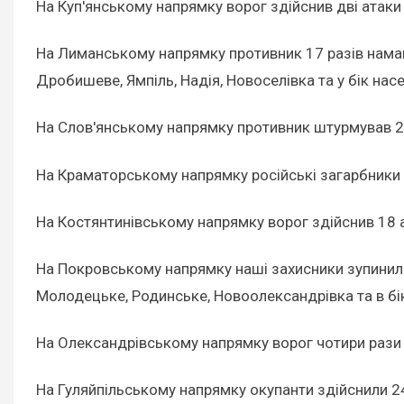
На Куп'янському напрямку ворог здійснив дві атаки 
На Лиманському напрямку противник 17 разів намаг
Дробишеве, Ямпіль, Надія, Новоселівка та у бік нас
На Слов'янському напрямку противник штурмував 27 р
На Краматорському напрямку російські загарбники з
На Костянтинівському напрямку ворог здійснив 18 ата
На Покровському напрямку наші захисники зупинили 
Молодецьке, Родинське, Новоолександрівка та в бік 
На Олександрівському напрямку ворог чотири рази а
На Гуляйпільському напрямку окупанти здійснили 24 