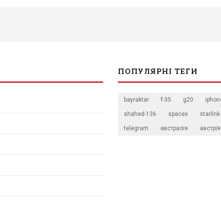
ПОПУЛЯРНІ ТЕГИ
bayraktar
f-35
g20
iphon
shahed-136
spacex
starlink
telegram
австралія
австрія