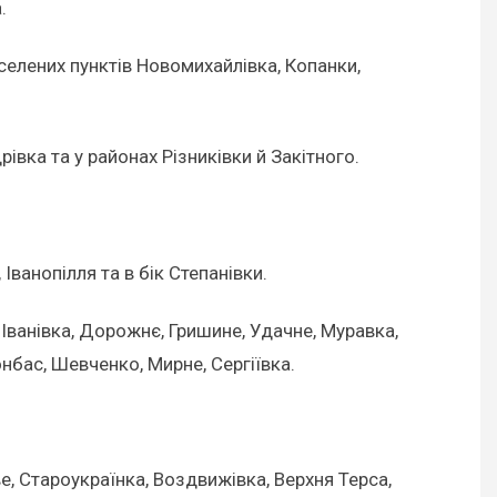
.
елених пунктів Новомихайлівка, Копанки,
івка та у районах Різниківки й Закітного.
Іванопілля та в бік Степанівки.
Іванівка, Дорожнє, Гришине, Удачне, Муравка,
нбас, Шевченко, Мирне, Сергіївка.
е, Староукраїнка, Воздвижівка, Верхня Терса,