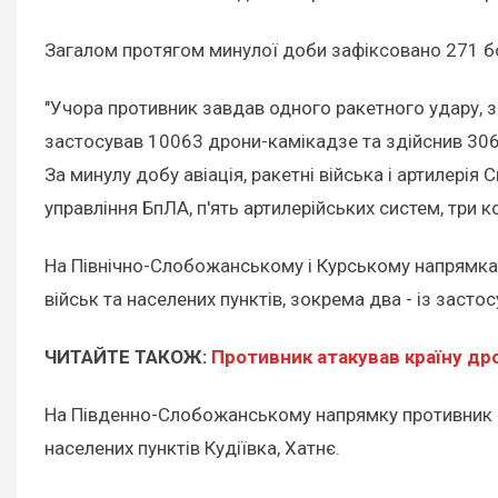
Загалом протягом минулої доби зафіксовано 271 б
"Учора противник завдав одного ракетного удару, за
застосував 10063 дрони-камікадзе та здійснив 3065
За минулу добу авіація, ракетні війська і артилерія
управління БпЛА, п'ять артилерійських систем, три к
На Північно-Слобожанському і Курському напрямках
військ та населених пунктів, зокрема два - із заст
ЧИТАЙТЕ ТАКОЖ:
Противник атакував країну др
На Південно-Слобожанському напрямку противник 12 
населених пунктів Кудіївка, Хатнє.