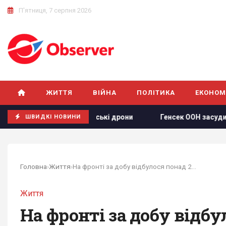
П'ятниця, 7 серпня 2026
ЖИТТЯ
ВІЙНА
ПОЛІТИКА
ЕКОНОМ
ро російські дрони
Генсек ООН засудив масовані удари по 
ШВИДКІ НОВИНИ
Головна
›
Життя
›
На фронті за добу відбулося понад 270 боїв -...
Життя
На фронті за добу відбул