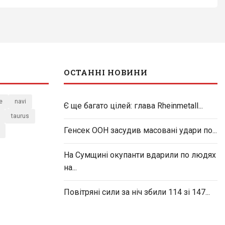
ОСТАННІ НОВИНИ
e
navi
Є ще багато цілей: глава Rheinmetall...
taurus
Генсек ООН засудив масовані удари по...
На Сумщині окупанти вдарили по людях
на...
Повітряні сили за ніч збили 114 зі 147...