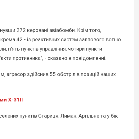
инувши 272 керовані авіабомби. Крім того,
окрема 42 - із реактивних систем залпового вогню.
и, п'ять пунктів управління, чотири пункти
'єкти противника", - сказано в повідомленні.
, агресор здійснив 55 обстрілів позицій наших
ами Х-31П
лених пунктів Стариця, Лиман, Артільне та у бік