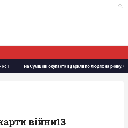
ині окупанти вдарили по людях на ринку: багато постраждалих
 карти війни13