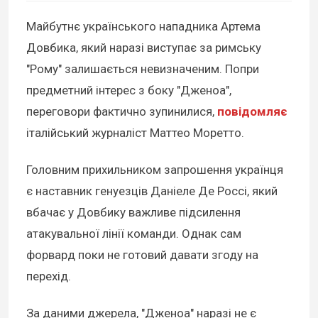
Майбутнє українського нападника Артема
Довбика, який наразі виступає за римську
"Рому" залишається невизначеним. Попри
предметний інтерес з боку "Дженоа",
переговори фактично зупинилися,
повідомляє
італійський журналіст Маттео Моретто.
Головним прихильником запрошення українця
є наставник генуезців Даніеле Де Россі, який
вбачає у Довбику важливе підсилення
атакувальної лінії команди. Однак сам
форвард поки не готовий давати згоду на
перехід.
За даними джерела, "Дженоа" наразі не є