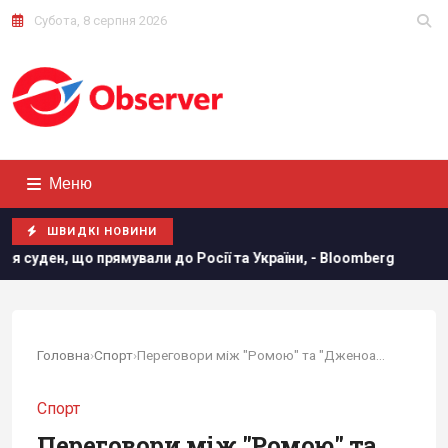
Субота, 8 серпня 2026
Меню
ШВИДКІ НОВИНИ
до Росії та України, - Bloomberg
Росія готує потужний уд
Головна
›
Спорт
›
Переговори між "Ромою" та "Дженоа" щодо...
Спорт
Переговори між "Ромою" та