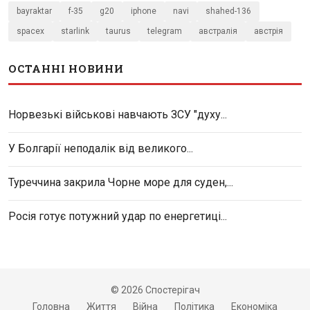
bayraktar
f-35
g20
iphone
navi
shahed-136
spacex
starlink
taurus
telegram
австралія
австрія
ОСТАННІ НОВИНИ
Норвезькі військові навчають ЗСУ "духу...
У Болгарії неподалік від великого...
Туреччина закрила Чорне море для суден,...
Росія готує потужний удар по енергетиці...
© 2026 Спостерігач
Головна
Життя
Війна
Політика
Економіка