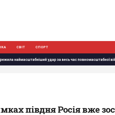
ІКА
СВІТ
СПОРТ
 наймасштабніший удар за весь час повномасштабної війни, – 
ках півдня Росія вже зос