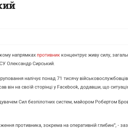
ький
ському напрямках
противник
концентрує живу силу, загаль
СУ Олександр Сирський.
руповання налічує понад 71 тисячу військовослужбовців.
сав він на своїй сторінці у Facebook, додавши, що ситуа
увачем Сил безпілотних систем, майором Робертом Бровд
ння противника, зокрема на оперативній глибині", - з