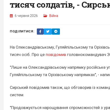
тисяч солдатів, - Сирс
6 червня 2026
Війна
ПОДІЛИТИСЯ:
На Олександрівському, Гуляйпільському та Оріхів
тисяч осіб. Про це
повідомив
головнокомандувач З
"Лише на Олександрівському напрямку російське уг
Гуляйпільському та Оріхівському напрямках", - напи
Сирський повідомив також, що обговорив із команд
систем.
"Продовжується нарощування спроможностей з ураже