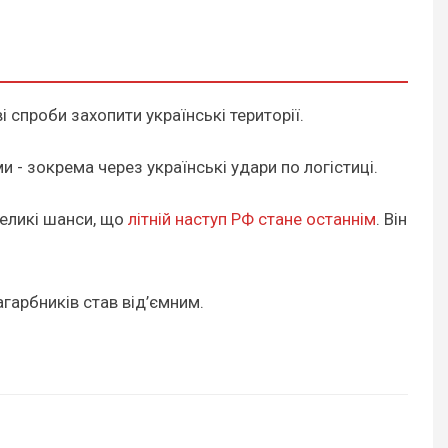
і спроби захопити українські території.
 - зокрема через українські удари по логістиці.
великі шанси, що
літній наступ РФ стане останнім
. Він
агарбників став від’ємним.