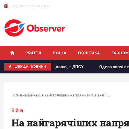
Неділя, 9 серпня 2026
ЖИТТЯ
ВІЙНА
ПОЛІТИКА
ЕКОНОМ
ктів пропуску з Молдовою, – ДПСУ
Одеса вночі пережила
ШВИДКІ НОВИНИ
Головна
›
Війна
›
На найгарячіших напрямках півдня Росія вже...
Війна
На найгарячіших напрям