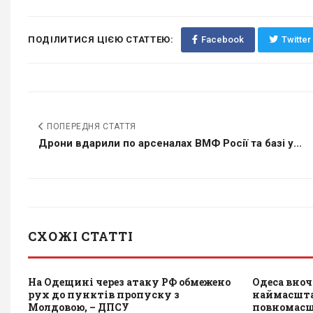
ПОДІЛИТИСЯ ЦІЄЮ СТАТТЕЮ:
Facebook
Twitter
ПОПЕРЕДНЯ СТАТТЯ
Дрони вдарили по арсеналах ВМФ Росії та базі у...
СХОЖІ СТАТТІ
На Одещині через атаку РФ обмежено
Одеса вноч
рух до пунктів пропуску з
наймасштаб
Молдовою, – ДПСУ
повномасшт