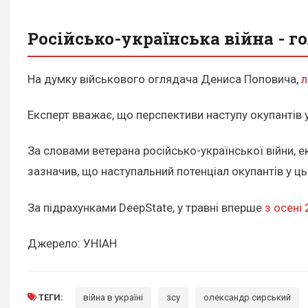
Російсько-українська війна - г
На думку військового оглядача Дениса Поповича,
л
Експерт вважає, що перспективи наступу окупантів у
За словами ветерана російсько-української війни, 
зазначив, що наступальний потенціал окупантів у ц
За підрахунками DeepState, у травні вперше
з осені
Джерело: УНІАН
ТЕГИ:
війна в україні
зсу
олександр сирський