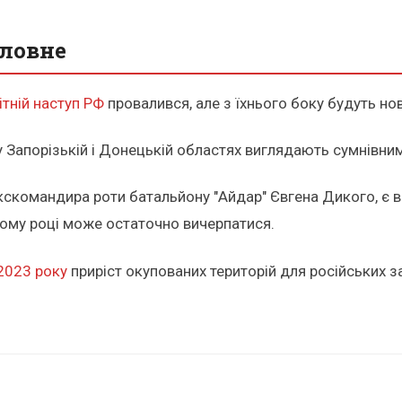
оловне
ітній наступ РФ
провалився, але з їхнього боку будуть нов
 Запорізькій і Донецькій областях виглядають сумнівними
екскомандира роти батальйону "Айдар" Євгена Дикого, є 
ьому році може остаточно вичерпатися.
 2023 року
приріст окупованих територій для російських з