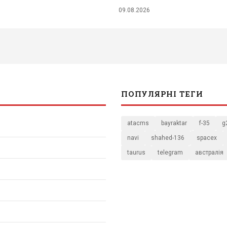
09.08.2026
ПОПУЛЯРНІ ТЕГИ
atacms
bayraktar
f-35
g
navi
shahed-136
spacex
taurus
telegram
австралія