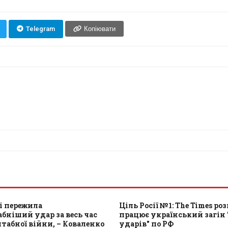
Telegram
Копіювати
і пережила
Ціль Росії №1: The Times роз
ніший удар за весь час
працює український загін
абної війни, – Коваленко
ударів" по РФ