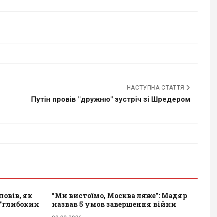
НАСТУПНА СТАТТЯ
Путін провів "дружню" зустріч зі Шредером
повів, як
"Ми вистоїмо, Москва ляже": Мадяр
 "глибоких
назвав 5 умов завершення війни