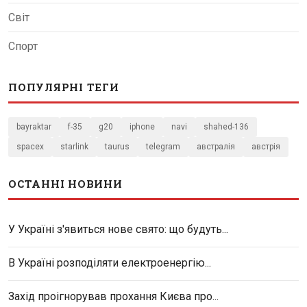
Світ
Спорт
ПОПУЛЯРНІ ТЕГИ
bayraktar
f-35
g20
iphone
navi
shahed-136
spacex
starlink
taurus
telegram
австралія
австрія
ОСТАННІ НОВИНИ
У Україні з'явиться нове свято: що будуть...
В Україні розподіляти електроенергію...
Захід проігнорував прохання Києва про...