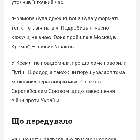
уточнив її точний час.
"Розмова була дружня, вона була у форматі
тет-а-тет, віч-на-віч. Подробиць я, чесно
кажучи, не знаю. Вона пройшла в Москві, в
Кремлі", – заявив Ушаков.
У Кремлі не повідомили, про що саме говорили
Путін і Шредер, а також чи порушувалася тема
можливих переговорів між Росією та
Європейським Союзом щодо завершення
війни проти України.
Що передувало
Раніше Путін заявляв, що вважає Шредера