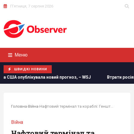
П'ятниця, 7 серпня 2026
Меню
ШВИДКІ НОВИНИ
кувала новий прогноз, – WSJ
Втрати росіян в Україні сяг
Головна
›
Війна
›
Нафтовий термінал та кораблі: Генштаб...
Війна
Нафтовий термінал та