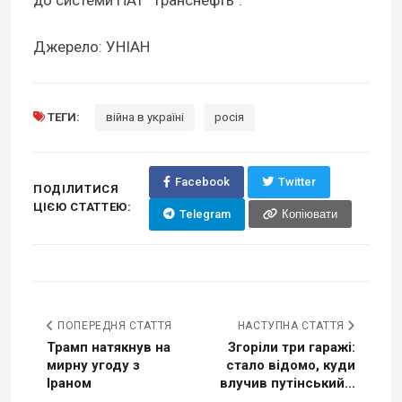
Джерело: УНІАН
ТЕГИ:
війна в україні
росія
Facebook
Twitter
ПОДІЛИТИСЯ
ЦІЄЮ СТАТТЕЮ:
Telegram
Копіювати
ПОПЕРЕДНЯ СТАТТЯ
НАСТУПНА СТАТТЯ
Трамп натякнув на
Згоріли три гаражі:
мирну угоду з
стало відомо, куди
Іраном
влучив путінський...