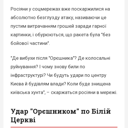
Росіяни у соцмережах вже поскаржилися на
абсолютно безглузду атаку, називаючи це
пустим витрачанням грошей заради гарної
картинки, і обурюються, що ракета була "без
бойової частини".
"Де вибухи після "Орєшника"? Де колосальні
руйнування? І чому знову били по
інфраструктурі? Чи будуть удари по центру
Києва й будівлям влади? Коли буде знищена
київська хунта", – скаржаться росіяни в мережі.
Удар "Орєшником" по Білій
Церкві