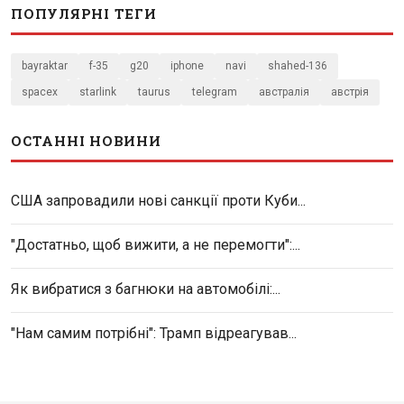
ПОПУЛЯРНІ ТЕГИ
bayraktar
f-35
g20
iphone
navi
shahed-136
spacex
starlink
taurus
telegram
австралія
австрія
ОСТАННІ НОВИНИ
США запровадили нові санкції проти Куби...
"Достатньо, щоб вижити, а не перемогти":...
Як вибратися з багнюки на автомобілі:...
"Нам самим потрібні": Трамп відреагував...