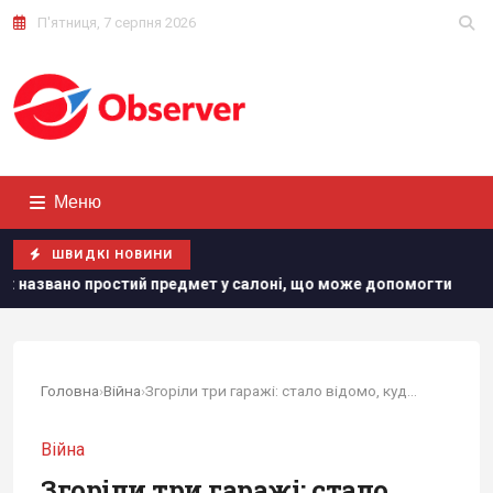
П'ятниця, 7 серпня 2026
Меню
ШВИДКІ НОВИНИ
ий предмет у салоні, що може допомогти
"Нам самим потр
Головна
›
Війна
›
Згоріли три гаражі: стало відомо, куди влучив...
Війна
Згоріли три гаражі: стало