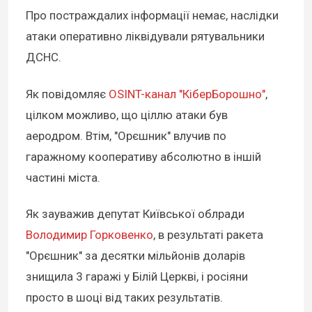
Про постраждалих інформації немає, наслідки
атаки оперативно ліквідували рятувальники
ДСНС.
Як повідомляє
OSINT-канал "КіберБорошно"
,
цілком можливо, що ціллю атаки був
аеродром. Втім, "Орєшник" влучив по
гаражному кооперативу абсолютно в іншій
частині міста.
Як зауважив депутат Київської облради
Володимир Горковенко
, в результаті ракета
"Орєшник" за десятки мільйонів доларів
знищила 3 гаражі у Білій Церкві, і росіяни
просто в шоці від таких результатів.