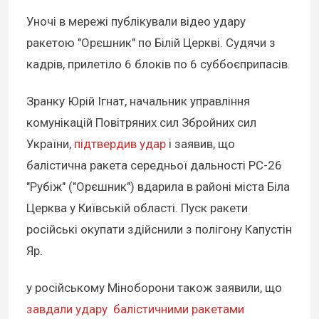
Уночі в мережі публікували відео удару
ракетою "Орєшник" по Білій Церкві. Судячи з
кадрів, прилетіло 6 блоків по 6 суббоєприпасів.
Зранку Юрій Ігнат, начальник управління
комунікацій Повітряних сил Збройних сил
України,
підтвердив удар
і заявив, що
балістична ракета середньої дальності РС-26
"Рубіж" ("Орєшник") вдарила в районі міста Біла
Церква у Київській області. Пуск ракети
російські окупати здійснили з полігону Капустін
Яр.
у російському Міноборони також заявили, що
завдали удару балістичними ракетами