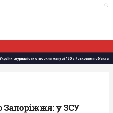
сти створили мапу зі 150 військовими обʼєктам в Білорусі
о Запоріжжя: у ЗСУ