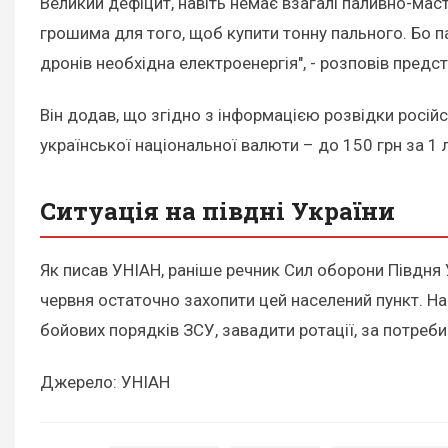
Великий дефіцит, навіть немає взагалі паливно-маст
грошима для того, щоб купити тонну пального. Бо пал
дронів необхідна електроенергія", - розповів предс
Він додав, що згідно з інформацією розвідки росій
української національної валюти – до 150 грн за 1 л
Ситуація на півдні України
Як писав УНІАН, раніше речник Сил оборони Півдня 
червня остаточно захопити цей населений пункт. На 
бойових порядків ЗСУ, завадити ротації, за потреб
Джерело: УНІАН