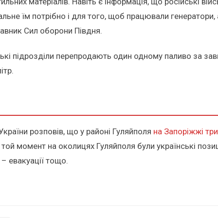
ильних матеріалів. Навіть є інформація, що російські ві
ьне їм потрібно і для того, щоб працювали генератори, а 
тавник Сил оборони Півдня.
ські підрозділи перепродають один одному паливо за зав
ітр.
України розповів, що у районі Гуляйполя
на Запоріжжі три
той момент на околицях Гуляйполя були українські позиці
и – евакуації тощо.