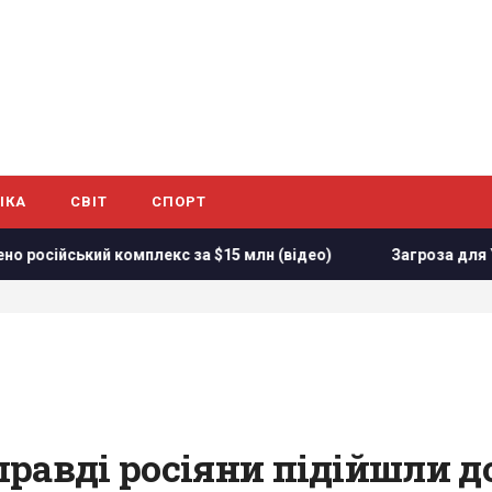
ІКА
СВІТ
СПОРТ
омплекс за $15 млн (відео)
Загроза для України: журналі
равді росіяни підійшли д