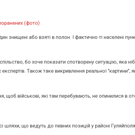
 поранених (фото)
годин знищені або взяті в полон. І фактично ті населені пу
ільство, бо хоче показати спотворену ситуацію, яка ніби
експертів. Також таке викривлення реальної "картини", як
 щоб військові, які там перебувають, не опинилися в ото
і шляхи, що ведуть до певних позицій у районі Гуляйпол