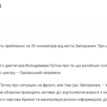
а
ь приблизно за 30 кілометрів від міста Запоріжжя. Про 
 диктатора Володимира Путіна про те, що російські сол
 центру – Оріхівський напрямок.
 Путіну про ситуацію на фронті, але там (до Запоріжжя, –
или оборони проводять активні дії, відтісняючи ворога з
його чергова брехня та маніпуляція різною інформацією для