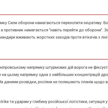
у Сили оборони намагаються перехопити ініціативу. Більш
, а противник намагається "навіть перейти до оборони". 
андири вживають жорстких заходів проти втікачів з лінії 
ніпровському напрямку штурмових дій ворога не фіксуєть
е на цьому напрямку одна з найбільших концентрацій др
 За даними розвідки, росіяни не полишають планів щодо
rike та ударам у глибину російської логістики, ситуація у