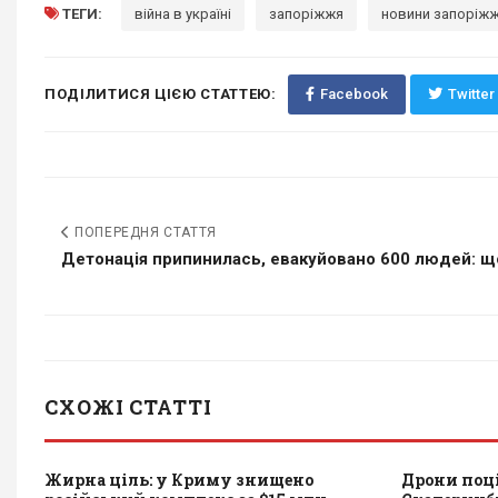
ТЕГИ:
війна в україні
запоріжжя
новини запоріж
ПОДІЛИТИСЯ ЦІЄЮ СТАТТЕЮ:
Facebook
Twitter
ПОПЕРЕДНЯ СТАТТЯ
Детонація припинилась, евакуйовано 600 людей: що
СХОЖІ СТАТТІ
Жирна ціль: у Криму знищено
Дрони поці