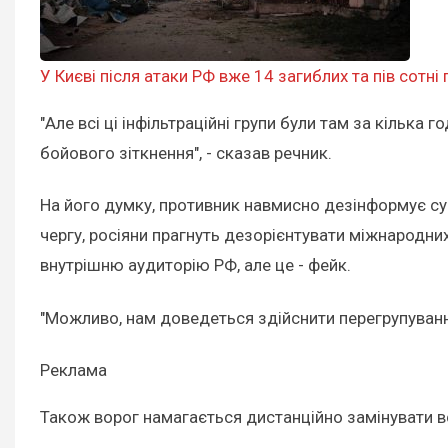
У Києві після атаки РФ вже 14 загиблих та пів сотні
"Але всі ці інфільтраційні групи були там за кілька 
бойового зіткнення", - сказав речник.
На його думку, противник навмисно дезінформує сусп
чергу, росіяни прагнуть дезорієнтувати міжнародних 
внутрішню аудиторію РФ, але це - фейк.
"Можливо, нам доведеться здійснити перегрупування,
Реклама
Також ворог намагається дистанційно замінувати вс