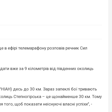
це в ефірі телемарафону розповів речник Сил
дати вже за 9 кілометрів від південних околиць
 УНІАН) десь до 30 км. Зараз запеклі бої тривають
 околиць Степногірська – це щонайменше 30 км. Тому
 того, щоб показати неіснуючі власні успіхи", -