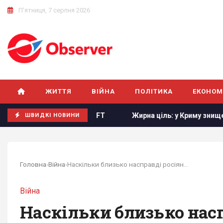
П'ятниця, 7 серпня 2026
ЖИТТЯ
ВІЙНА
ПОЛІТИКА
ЕКОНОМ
х членів, - FT
Жирна ціль: у Криму знищено російський к
ШВИДКІ НОВИНИ
Головна
›
Війна
›
Наскільки близько насправді росіяни підійшли...
Війна
Наскільки близько насп