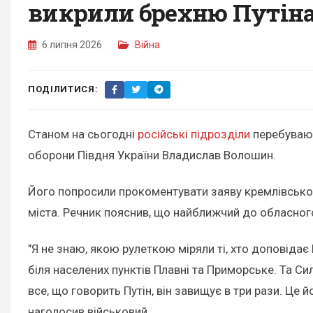
викрили брехню Путін
6 липня 2026
Війна
ПОДІЛИТИСЯ:
Станом на сьогодні
російські підрозділи
перебувают
оборони Півдня України Владислав Волошин.
Його попросили прокоментувати заяву кремлівського
міста. Речник пояснив, що найближчий до обласного
"Я не знаю, якою рулеткою міряли ті, хто доповідає
біля населених пунктів Плавні та Приморське. Та С
все, що говорить Путін, він завищує в три рази. Це 
наголосив військовий.