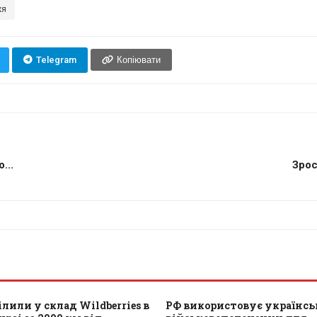
жя
Telegram
Копіювати
...
Зрос
лили у склад Wildberries в
РФ використовує українс