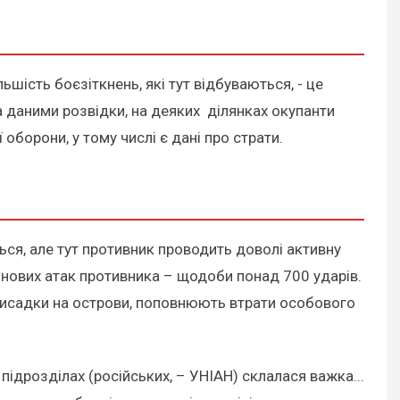
ість боєзіткнень, які тут відбуваються, - це
За даними розвідки, на деяких ділянках окупанти
оборони, у тому числі є дані про страти.
ся, але тут противник проводить доволі активну
онових атак противника – щодоби понад 700 ударів.
 висадки на острови, поповнюють втрати особового
 підрозділах (російських, – УНІАН) склалася важка...