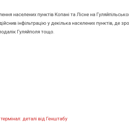
ення населених пунктів Копані та Лісне на Гуляйпільсько
йснив інфільтрацію у декілька населених пунктів, де зр
еподалік Гуляйполя тощо.
термінал: деталі від Генштабу