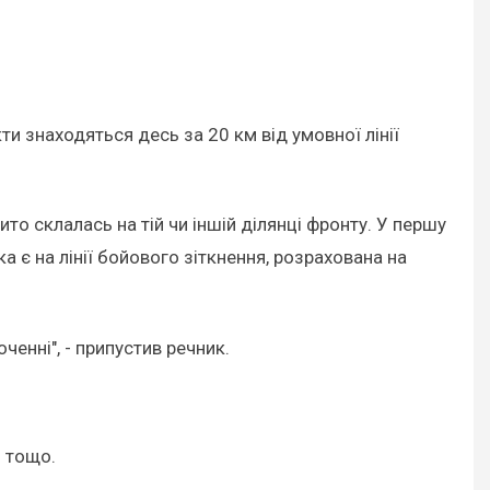
нкти знаходяться десь за 20 км від умовної лінії
то склалась на тій чи іншій ділянці фронту. У першу
а є на лінії бойового зіткнення, розрахована на
ченні", - припустив речник.
я тощо.