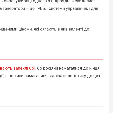
йськовослужбовці одного з підрозділів скидалися
генератори – це і РЕБ, і системи управління, і для
ищеними цінами, які сягають в еквіваленті до
вають запеклі бої
, бо росіяни намагалися до кінця
ї, а росіяни намагалися відрізати логістику до цих