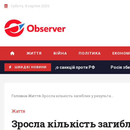
Субота, 8 серпня 2026
ЖИТТЯ
ВІЙНА
ПОЛІТИКА
ЕКОНОМ
ту щодо санкцій проти РФ
Росія збирається остаточно ане
ШВИДКІ НОВИНИ
Головна
›
Життя
›
Зросла кількість загиблих у результаті...
Життя
Зросла кількість загибл