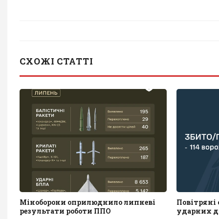
СХОЖІ СТАТТІ
Міноборони оприлюднило липневі
Повітряні с
результати роботи ППО
ударних д