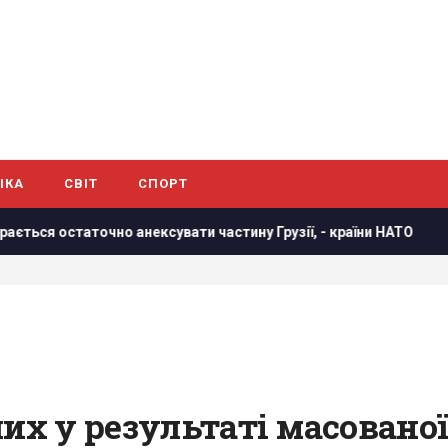
ІКА
СВІТ
СПОРТ
ксувати частину Грузії, - країни НАТО
В результаті атак
их у результаті масованої