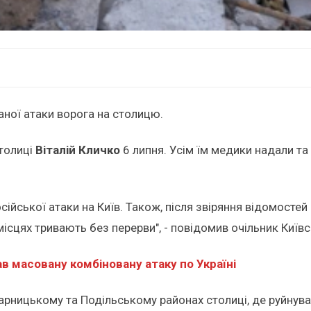
аної атаки ворога на столицю.
толиці
Віталій Кличко
6 липня. Усім їм медики надали т
йської атаки на Київ. Також, після звіряння відомостей в
 місцях тривають без перерви", - повідомив очільник Киї
в масовану комбіновану атаку по Україні
 Дарницькому та Подільському районах столиці, де руйнув