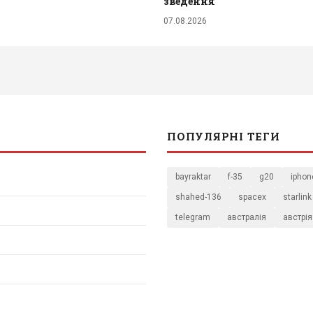
зведення
07.08.2026
ПОПУЛЯРНІ ТЕГИ
bayraktar
f-35
g20
iphon
shahed-136
spacex
starlink
telegram
австралія
австрія