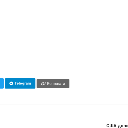
Telegram
Копіювати
США допом