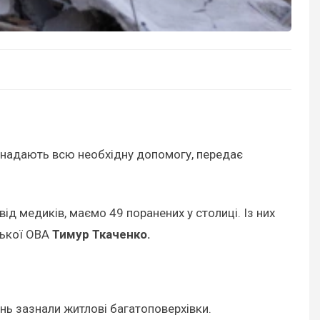
а надають всю необхідну допомогу, передає
ід медиків, маємо 49 поранених у столиці. Із них
вської ОВА
Тимур Ткаченко.
ань зазнали житлові багатоповерхівки.