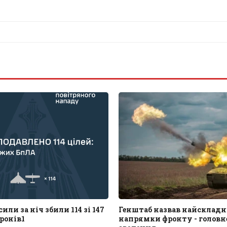
или за ніч збили 114 зі 147
Генштаб назвав найскладн
ронів1
напрямки фронту - головне