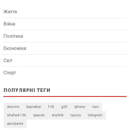
Життя
Війна
Політика
Економіка
Світ
Спорт
ПОПУЛЯРНІ ТЕГИ
atacms
bayraktar
f-35
g20
iphone
navi
shahed-136
spacex
starlink
taurus
telegram
австралія