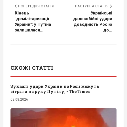
ПОПЕРЕДНЯ СТАТТЯ
НАСТУПНА СТАТТЯ
Кінець
Українські
"демілітаризації
далекобійні удари
України": у Путіна
доводиють Росію
залишилася...
до...
СХОЖІ СТАТТІ
Зухвалі удари України по Росії можуть
зіграти на руку Путіну, - The Times
08.08.2026