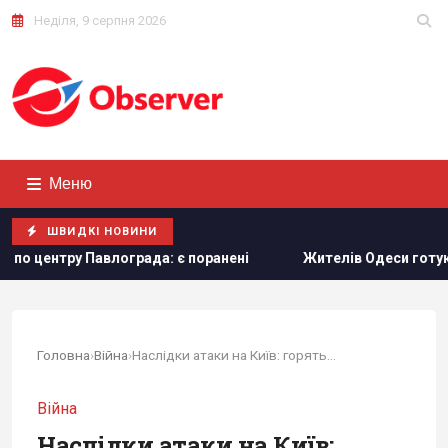
Неділя, 9 серпня 2026
Меню
ШВИДКІ НОВИНИ
Жителів Одеси готують до захисту міста від російського
Головна
›
Війна
›
Наслідки атаки на Київ: горять...
Війна
Наслідки атаки на Київ: