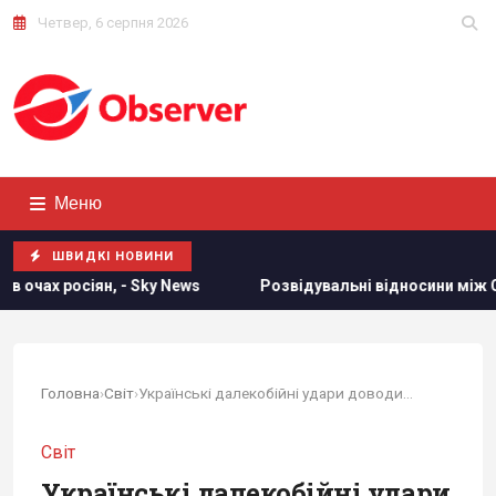
Четвер, 6 серпня 2026
Меню
ШВИДКІ НОВИНИ
s
Розвідувальні відносини між США та Україною значно по
Головна
›
Світ
›
Українські далекобійні удари доводиють Росію...
Світ
Українські далекобійні удари