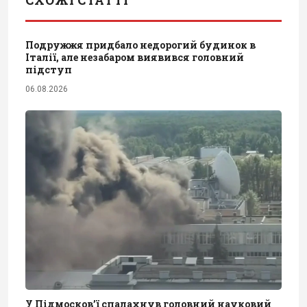
СХОЖІ СТАТТІ
Подружжя придбало недорогий будинок в
Італії, але незабаром виявився головний
підступ
06.08.2026
У Підмосков’ї спалахнув головний науковий