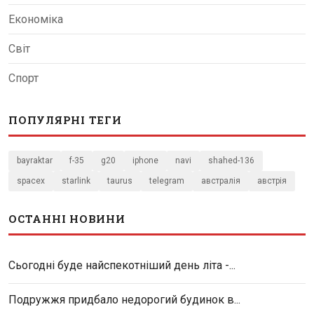
Економіка
Світ
Спорт
ПОПУЛЯРНІ ТЕГИ
bayraktar
f-35
g20
iphone
navi
shahed-136
spacex
starlink
taurus
telegram
австралія
австрія
ОСТАННІ НОВИНИ
Сьогодні буде найспекотніший день літа -...
Подружжя придбало недорогий будинок в...