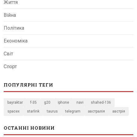
Життя
Війна
Політика
Економіка
Світ
Спорт
ПОПУЛЯРНІ ТЕГИ
bayraktar
f-35
g20
iphone
navi
shahed-136
spacex
starlink
taurus
telegram
австралія
австрія
ОСТАННІ НОВИНИ