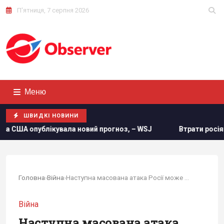
П'ятниця, 7 серпня 2026
Меню
ШВИДКІ НОВИНИ
ікувала новий прогноз, – WSJ
Втрати росіян в Україні ся
Головна
›
Війна
›
Наступна масована атака Росії може бути через...
Війна
Наступна масована атака