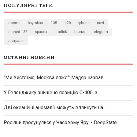
ПОПУЛЯРНІ ТЕГИ
atacms
bayraktar
f-35
g20
iphone
navi
shahed-136
spacex
starlink
taurus
telegram
австралія
ОСТАННІ НОВИНИ
"Ми вистоїмо, Москва ляже": Мадяр назвав...
У Геленджику знищено позицію С-400, з...
Дві океанічні аномалії можуть вплинути на...
Росіяни просунулися у Часовому Яру, - DeepState