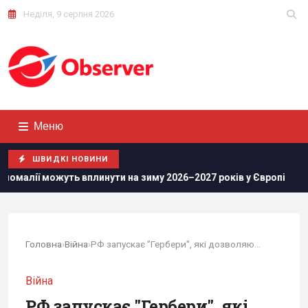
Неділя, 9 серпня 2026
Меню
ШВИДКІ НОВИНИ
 вплинути на зиму 2026–2027 років у Європі
Росіяни просу
Головна
›
Війна
›
РФ запускає "Гербери", які дозволяють себе...
Війна
РФ запускає "Гербери", які