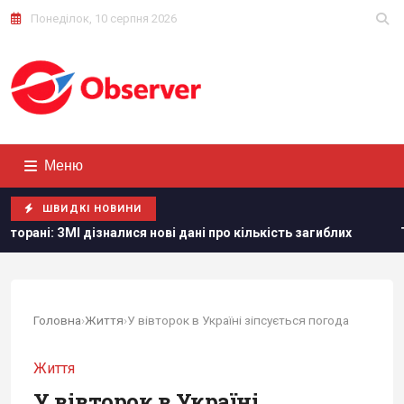
Понеділок, 10 серпня 2026
Меню
ШВИДКІ НОВИНИ
я нові дані про кількість загиблих
Тайвань показав під ч
Головна
›
Життя
›
У вівторок в Україні зіпсується погода
Життя
У вівторок в Україні