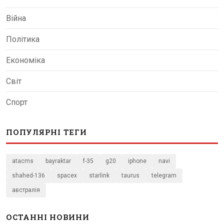
Війна
Політика
Економіка
Світ
Спорт
ПОПУЛЯРНІ ТЕГИ
atacms
bayraktar
f-35
g20
iphone
navi
shahed-136
spacex
starlink
taurus
telegram
австралія
ОСТАННІ НОВИНИ