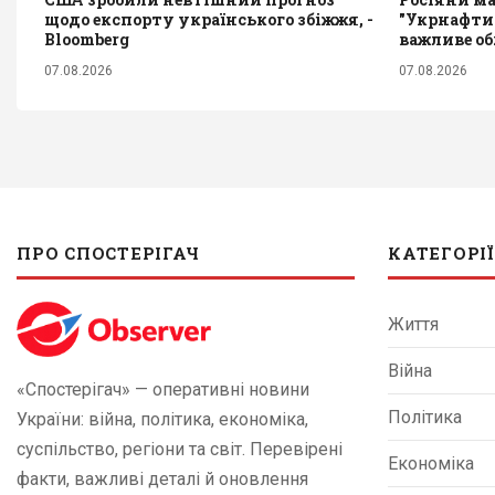
щодо експорту українського збіжжя, -
"Укрнафти
Bloomberg
важливе о
07.08.2026
07.08.2026
ПРО СПОСТЕРІГАЧ
КАТЕГОРІЇ
Життя
Війна
«Спостерігач» — оперативні новини
Політика
України: війна, політика, економіка,
суспільство, регіони та світ. Перевірені
Економіка
факти, важливі деталі й оновлення