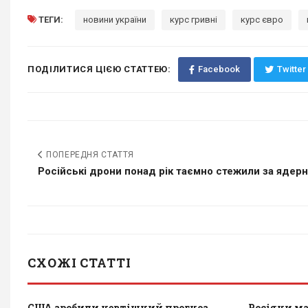
ТЕГИ:
новини україни
курс гривні
курс євро
ПОДІЛИТИСЯ ЦІЄЮ СТАТТЕЮ:
Facebook
Twitter
ПОПЕРЕДНЯ СТАТТЯ
Російські дрони понад рік таємно стежили за ядерн
СХОЖІ СТАТТІ
США зробили невтішний прогноз
Росіяни ма