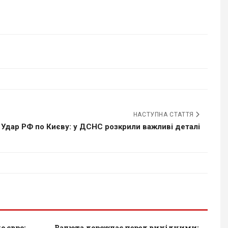
НАСТУПНА СТАТТЯ
Удар РФ по Києву: у ДСНС розкрили важливі деталі
 євро:
Валюта дорожчає перед вихідними: