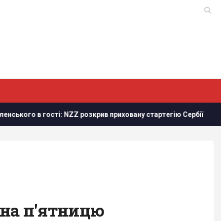
ого в гості: NZZ розкрив приховану стартегію Сербії
Зел
 на п'ятницю