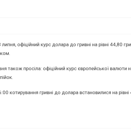
 липня, офіційний курс долара до гривні на рівні 44,80 г
иком.
вня також просіла: офіційний курс європейської валюти на
пійок.
:00 котирування гривні до долара встановилися на рівні 4