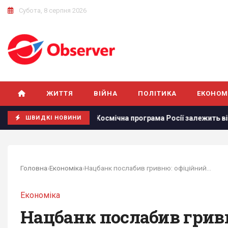
Субота, 8 серпня 2026
ЖИТТЯ
ВІЙНА
ПОЛІТИКА
ЕКОНОМ
м від України
Космічна програма Росії залежить від Кит
ШВИДКІ НОВИНИ
Головна
›
Економіка
›
Нацбанк послабив гривню: офіційний курс валют...
Економіка
Нацбанк послабив грив