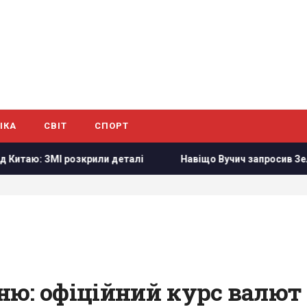
ІКА
СВІТ
СПОРТ
аю: ЗМІ розкрили деталі
Навіщо Вучич запросив Зеленськ
ню: офіційний курс валют