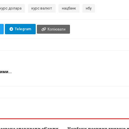
курс долара
курс валют
нацбанк
нбу
Telegram
Копіювати
ими...
совано атакували обʼєкти
Нацбанк посилив гривню до