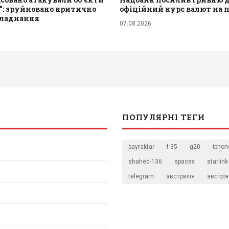
": зруйновано критично
офіційний курс валют на 
бладнання
07.08.2026
ПОПУЛЯРНІ ТЕГИ
bayraktar
f-35
g20
iphon
shahed-136
spacex
starlink
telegram
австралія
австрія