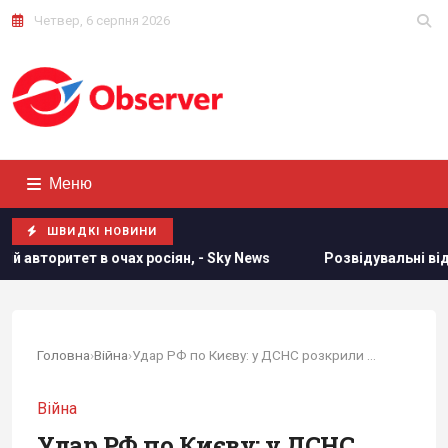
Четвер, 6 серпня 2026
Меню
ШВИДКІ НОВИНИ
х росіян, - Sky News
Розвідувальні відносини між США та
Головна
›
Війна
›
Удар РФ по Києву: у ДСНС розкрили важливі деталі
Війна
Удар РФ по Києву: у ДСНС