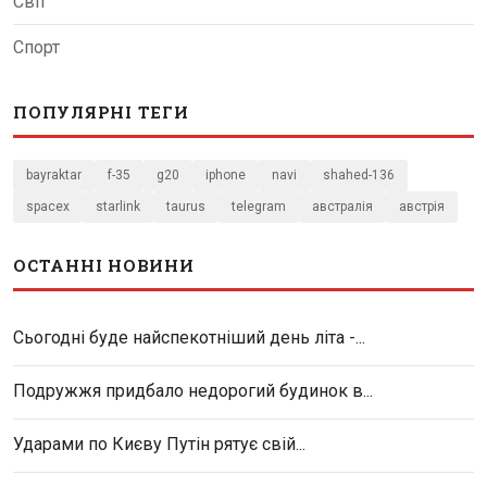
Світ
Спорт
ПОПУЛЯРНІ ТЕГИ
bayraktar
f-35
g20
iphone
navi
shahed-136
spacex
starlink
taurus
telegram
австралія
австрія
ОСТАННІ НОВИНИ
Сьогодні буде найспекотніший день літа -...
Подружжя придбало недорогий будинок в...
Ударами по Києву Путін рятує свій...