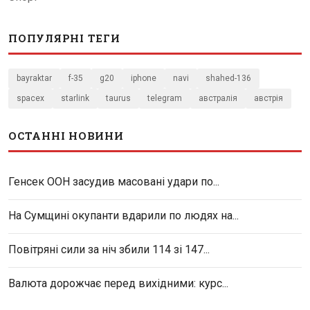
ПОПУЛЯРНІ ТЕГИ
bayraktar
f-35
g20
iphone
navi
shahed-136
spacex
starlink
taurus
telegram
австралія
австрія
ОСТАННІ НОВИНИ
Генсек ООН засудив масовані удари по...
На Сумщині окупанти вдарили по людях на...
Повітряні сили за ніч збили 114 зі 147...
Валюта дорожчає перед вихідними: курс...