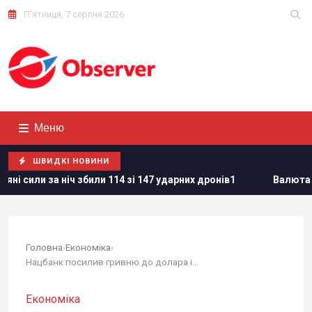
П'ятниця, 7 серпня 2026
Меню
ШВИДКІ НОВИНИ
 за ніч збили 114 зі 147 ударних дронів1
Валюта дорожчає 
Головна
›
Економіка
›
Нацбанк посилив гривню до долара і євро:...
Економіка