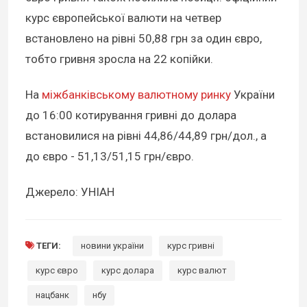
курс європейської валюти на четвер
встановлено на рівні 50,88 грн за один євро,
тобто гривня зросла на 22 копійки.
На
міжбанківському валютному ринку
України
до 16:00 котирування гривні до долара
встановилися на рівні 44,86/44,89 грн/дол., а
до євро - 51,13/51,15 грн/євро.
Джерело: УНІАН
ТЕГИ:
новини україни
курс гривні
курс євро
курс долара
курс валют
нацбанк
нбу