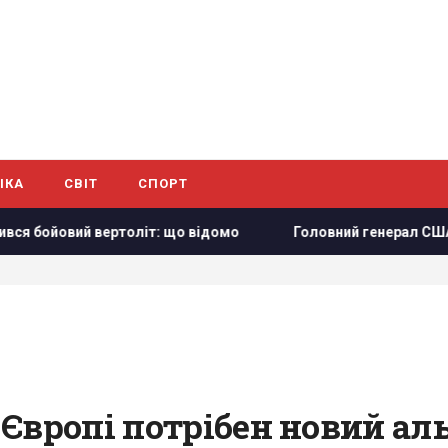
ІКА
СВІТ
СПОРТ
ий вертоліт: що відомо
Головний генерал США шукає вихі
Європі потрібен новий алья