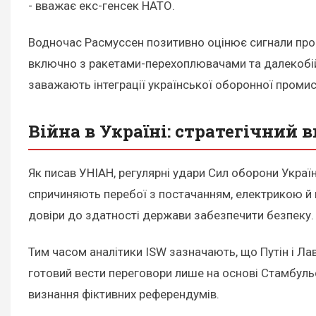
- вважає екс-генсек НАТО.
Водночас Расмуссен позитивно оцінює сигнали про 
включно з ракетами-перехоплювачами та далекобійн
заважають інтеграції української оборонної проми
Війна в Україні: стратегічний 
Як писав УНІАН, регулярні удари Сил оборони Україн
спричиняють перебої з постачанням, електрикою й п
довіри до здатності держави забезпечити безпеку
Тим часом аналітики ISW зазначають, що Путін і Л
готовий вести переговори лише на основі Стамбульс
визнання фіктивних референдумів.