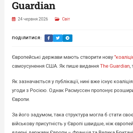
Guardian
24 червня 2026
Світ
ПОДІЛИТИСЯ:
Європейські держави мають створити нову
"коаліц
самоусунення США. Як пише видання
The Guardian
,
Як зазначається у публікації, нині вже існує коаліц
угоди з Росією. Однак Расмуссен пропонує розширит
Європи.
За його задумом, така структура могла б стати с
військову присутність у Європі швидше, ніж європ
ядерні держави Європи – Франція та Велика Британі