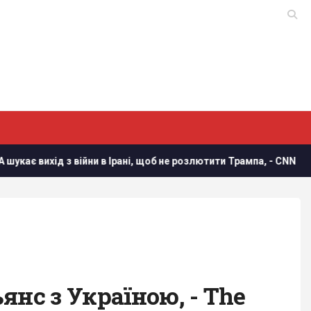
д з війни в Ірані, щоб не розлютити Трампа, - CNN
Украї
нс з Україною, - The