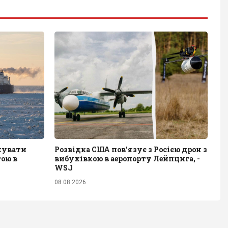
акувати
Розвідка США пов’язує з Росією дрон з
тою в
вибухівкою в аеропорту Лейпцига, -
WSJ
08.08.2026