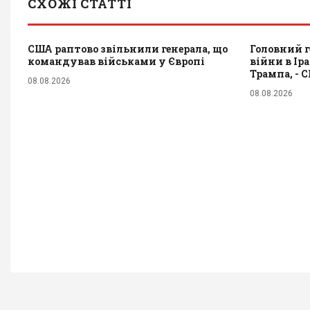
СХОЖІ СТАТТІ
США раптово звільнили генерала, що
Головний г
командував військами у Європі
війни в Ір
Трампа, - 
08.08.2026
08.08.2026