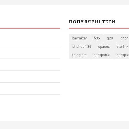
ПОПУЛЯРНІ ТЕГИ
bayraktar
f-35
g20
iphon
shahed-136
spacex
starlink
telegram
австралія
австрія