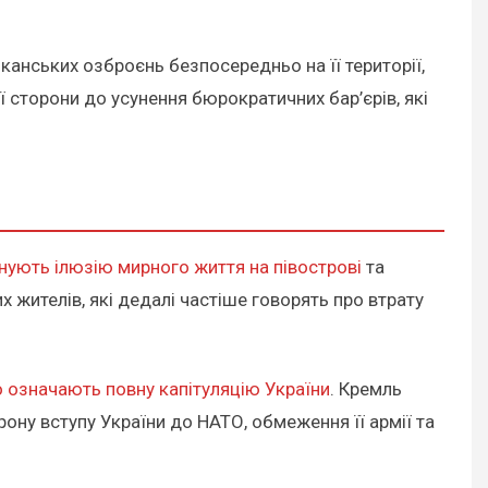
анських озброєнь безпосередньо на її території,
сторони до усунення бюрократичних бар’єрів, які
нують ілюзію мирного життя на півострові
та
 жителів, які дедалі частіше говорять про втрату
но означають повну капітуляцію України
. Кремль
ону вступу України до НАТО, обмеження її армії та