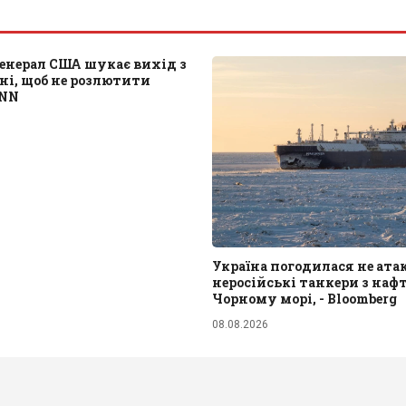
енерал США шукає вихід з
ані, щоб не розлютити
CNN
Україна погодилася не ат
неросійські танкери з наф
Чорному морі, - Bloomberg
08.08.2026