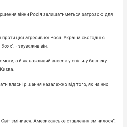
авершення війни Росія залишатиметься загрозою для
проти цієї агресивної Росії. Україна сьогодні є
оях", - зауважив він.
моги, а й як важливий внесок у спільну безпеку
Києва.
ти власні рішення незалежно від того, як на них
 Світ змінився. Американське ставлення змінилося",