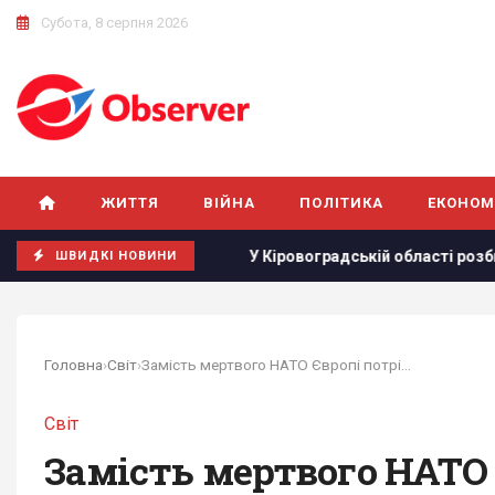
Субота, 8 серпня 2026
ЖИТТЯ
ВІЙНА
ПОЛІТИКА
ЕКОНОМ
ками у Європі
У Кіровоградській області розбився бойов
ШВИДКІ НОВИНИ
Головна
›
Світ
›
Замість мертвого НАТО Європі потрібен новий...
Світ
Замість мертвого НАТО 