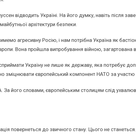
уссен відводить Україні. На його думку, навіть після з
майбутньої архітектури безпеки.
мемо агресивну Росію, і нам потрібна Україна як бастіон 
опи. Вона пройшла випробування війною, загартована в б
приймати Україну не лише як державу, яка потребує допо
дно зміцнювати європейський компонент НАТО за участю 
А. За його словами, європейським столицям слід ухвалюва
ація повернеться до звичного стану. Цього не станеться.