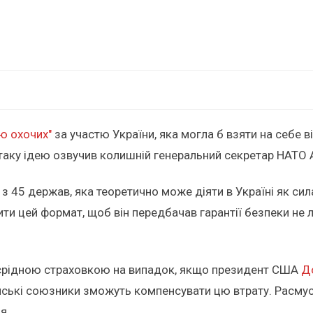
ію охочих"
за участю України, яка могла б взяти на себе в
 таку ідею озвучив колишній генеральний секретар НАТО
ія з 45 держав, яка теоретично може діяти в Україні як си
и цей формат, щоб він передбачав гарантії безпеки не ли
воєрідною страховкою на випадок, якщо президент США
Д
ейські союзники зможуть компенсувати цю втрату. Расму
я.