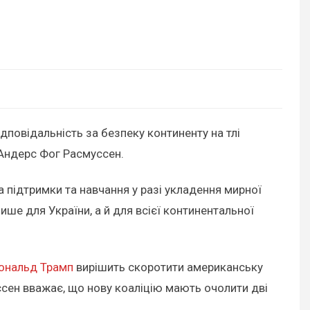
ідповідальність за безпеку континенту на тлі
 Андерс Фог Расмуссен.
ла підтримки та навчання у разі укладення мирної
ше для України, а й для всієї континентальної
ональд Трамп
вирішить скоротити американську
ссен вважає, що нову коаліцію мають очолити дві