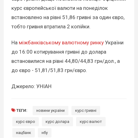
курс європейської валюти на понеділок
встановлено на рівні 51,86 гривні за один євро,
тобто гривня втратила 2 копійки.
На
міжбанківському валютному ринку
України
до 16:00 котирування гривні до долара
встановилися на рівні 44,80/44,83 грн/дол., а
до євро - 51,81/51,83 грн/євро.
Джерело: УНІАН
ТЕГИ:
новини україни
курс гривні
курс євро
курс долара
курс валют
нацбанк
нбу