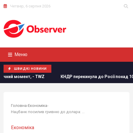
Четвер, 6 серпня 2026
Меню
ШВИДКІ НОВИНИ
т, - TWZ
КНДР перекинула до Росії понад 100 ракет: в ISW
Головна
›
Економіка
›
Нацбанк посилив гривню до долара: офіційний...
Економіка