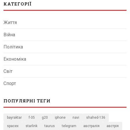
КАТЕГОРІЇ
Життя
Війна
Політика
Економіка
Світ
Спорт
ПОПУЛЯРНІ ТЕГИ
bayraktar
f-35
g20
iphone
navi
shahed-136
spacex
starlink
taurus
telegram
австралія
австрія