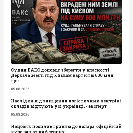
Суддя ВАКС допоміг зберегти у власності
Деркача землі під Києвом вартістю 600 млн
грн
05.08.2026
Наслідки від знищення логістичних центрів і
складів відчують усі українці, - експерт
05.08.2026
Нацбанк посилив гривню до долара: офіційний
курс валют на 6 серпня