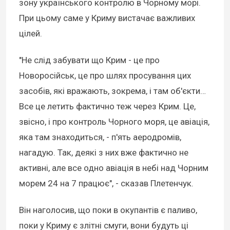
зону українського контролю в Чорному морі.
При цьому саме у Криму вистачає важливих
цілей.
"Не слід забувати що Крим - це про
Новоросійськ, це про шлях просування цих
засобів, які вражають, зокрема, і там об'єкти…
Все це летить фактично теж через Крим. Це,
звісно, і про контроль Чорного моря, це авіація,
яка там знаходиться, - п'ять аеродромів,
нагадую. Так, деякі з них вже фактично не
активні, але все одно авіація в небі над Чорним
морем 24 на 7 працює", - сказав Плетенчук.
Він наголосив, що поки в окупантів є паливо,
поки у Криму є злітні смуги, вони будуть ці