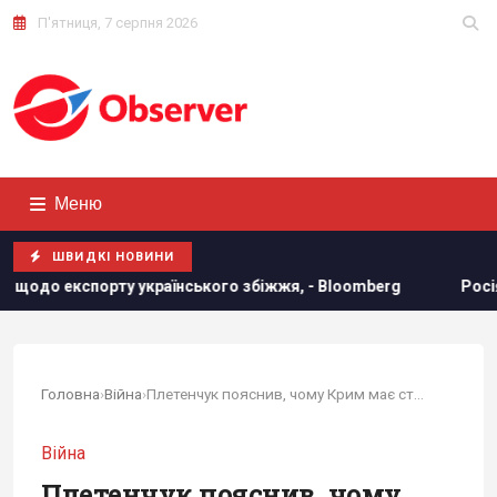
П'ятниця, 7 серпня 2026
Меню
ШВИДКІ НОВИНИ
раїнського збіжжя, - Bloomberg
Росія встановила антидр
Головна
›
Війна
›
Плетенчук пояснив, чому Крим має стратегічне...
Війна
Плетенчук пояснив, чому