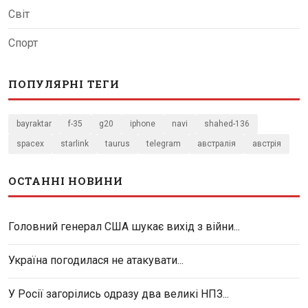
Світ
Спорт
ПОПУЛЯРНІ ТЕГИ
bayraktar
f-35
g20
iphone
navi
shahed-136
spacex
starlink
taurus
telegram
австралія
австрія
ОСТАННІ НОВИНИ
Головний генерал США шукає вихід з війни...
Україна погодилася не атакувати...
У Росії загорілись одразу два великі НПЗ...