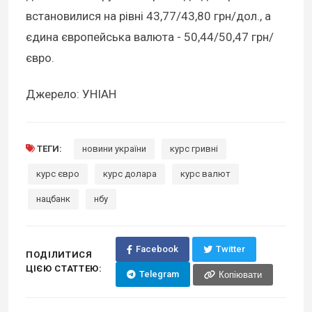
встановилися на рівні 43,77/43,80 грн/дол., а
єдина європейська валюта - 50,44/50,47 грн/
євро.
Джерело: УНІАН
ТЕГИ:
новини україни
курс гривні
курс євро
курс долара
курс валют
нацбанк
нбу
Facebook
Twitter
ПОДІЛИТИСЯ
ЦІЄЮ СТАТТЕЮ:
Telegram
Копіювати