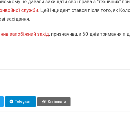
ському не давали захищати свої права з "технічних" прич
онвойної служби
. Цей інцидент стався після того, як К
ові засідання.
інив запобіжний захід
, призначивши 60 днів тримання пі
Telegram
Копіювати