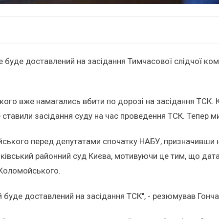
 буде доставлений на засідання Тимчасової слідчої комі
ького вже намагались вбити по дорозі на засідання ТСК.
 ставили засідання суду на час проведення ТСК. Тепер ми
ького перед депутатами спочатку НАБУ, призначивши на 2
нківський районний суд Києва, мотивуючи це тим, що дат
 Коломойського.
ий буде доставлений на засідання ТСК", - резюмував Гонч