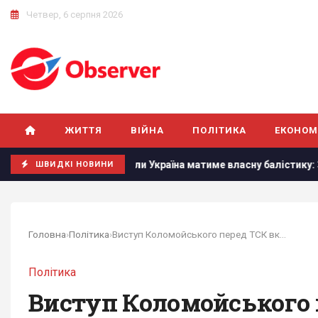
Четвер, 6 серпня 2026
ЖИТТЯ
ВІЙНА
ПОЛІТИКА
ЕКОНОМ
І
Коли Україна матиме власну балістику: Зеленський роз
ШВИДКІ НОВИНИ
Головна
›
Політика
›
Виступ Коломойського перед ТСК вкотре зірвали,...
Політика
Виступ Коломойського п