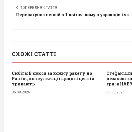
ПОПЕРЕДНЯ СТАТТЯ
Перерахунок пенсій з 1 квітня: кому з українців і як..
СХОЖІ СТАТТІ
Сибіга: Б’ємося за кожну ракету до
Стефаніши
Patriot, консультації щодо ліцензій
незаконном
тривають
грн: в НАБ
06.08.2026
06.08.2026