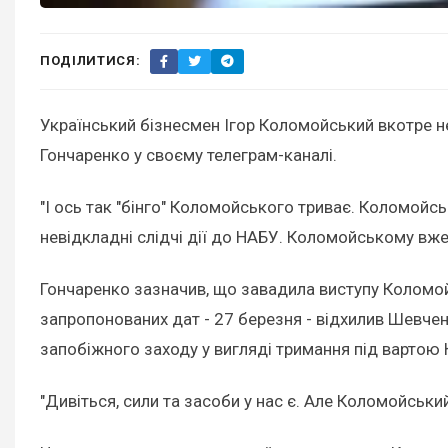
ПОДІЛИТИСЯ:
Український бізнесмен Ігор Коломойський вкотре не
Гончаренко у своєму телеграм-каналі.
"І ось так "бінго" Коломойського триває. Коломойс
невідкладні слідчі дії до НАБУ. Коломойському вже
Гончаренко зазначив, що завадила виступу Коломойс
запропонованих дат - 27 березня - відхилив Шевче
запобіжного заходу у вигляді тримання під вартою
"Дивіться, сили та засоби у нас є. Але Коломойськ