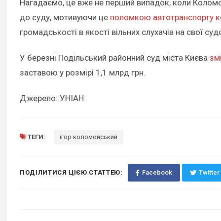
Нагадаємо, це вже не перший випадок, коли Коломой
до суду, мотивуючи це
поломкою автотранспорту к
громадськості в якості вільних слухачів на свої суд
У березні Подільський районний суд міста Києва
зм
заставою у розмірі 1,1 млрд грн.
Джерело: УНІАН
ТЕГИ:
ігор коломойський
ПОДІЛИТИСЯ ЦІЄЮ СТАТТЕЮ:
Facebook
Twitter