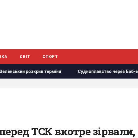
ІКА
СВІТ
СПОРТ
крив терміни
Судноплавство через Баб-ель-Мандебську п
еред ТСК вкотре зірвали,