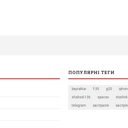
ПОПУЛЯРНІ ТЕГИ
bayraktar
f-35
g20
iphon
shahed-136
spacex
starlink
telegram
австралія
австрія