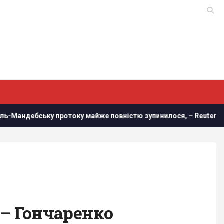
ротоку майже повністю зупинилося, – Reuters
У Новій 
 – Гончаренко