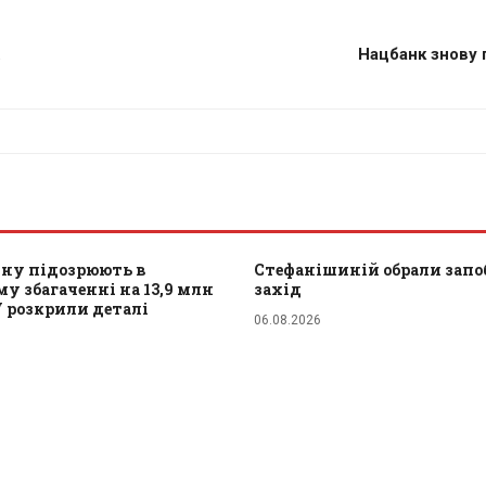
.
Нацбанк знову 
ну підозрюють в
Стефанішиній обрали зап
у збагаченні на 13,9 млн
захід
У розкрили деталі
06.08.2026