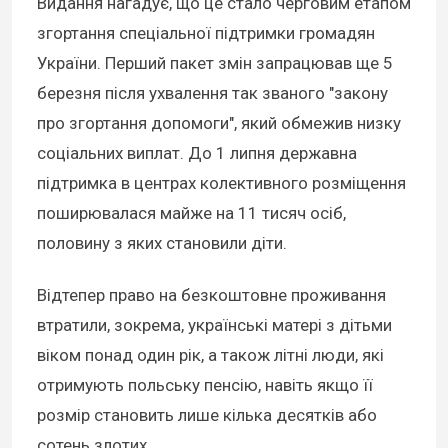
Видання нагадує, що це стало черговим етапом
згортання спеціальної підтримки громадян
України. Перший пакет змін запрацював ще 5
березня після ухвалення так званого "закону
про згортання допомоги", який обмежив низку
соціальних виплат. До 1 липня державна
підтримка в центрах колективного розміщення
поширювалася майже на 11 тисяч осіб,
половину з яких становили діти.
Відтепер право на безкоштовне проживання
втратили, зокрема, українські матері з дітьми
віком понад один рік, а також літні люди, які
отримують польську пенсію, навіть якщо її
розмір становить лише кілька десятків або
сотень злотих.