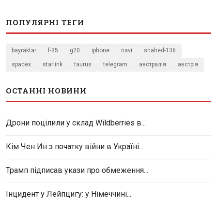
ПОПУЛЯРНІ ТЕГИ
bayraktar
f-35
g20
iphone
navi
shahed-136
spacex
starlink
taurus
telegram
австралія
австрія
ОСТАННІ НОВИНИ
Дрони поцілили у склад Wildberries в...
Кім Чен Ин з початку війни в Україні...
Трамп підписав укази про обмеження...
Інцидент у Лейпцигу: у Німеччині...