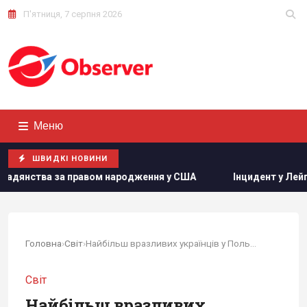
П'ятниця, 7 серпня 2026
Меню
ШВИДКІ НОВИНИ
родження у США
Інцидент у Лейпцигу: у Німеччині запере
Головна
›
Світ
›
Найбільш вразливих українців у Польщі...
Світ
Найбільш вразливих